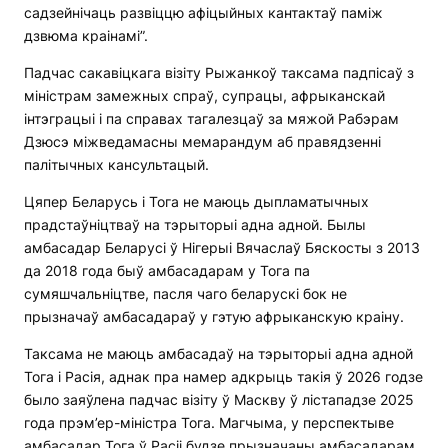
садзейнічаць развіццю афіцыйных кантактаў паміж
дзвюма краінамі”.
Падчас сакавіцкага візіту Рыжанкоў таксама падпісаў з
міністрам замежных спраў, супрацы, афрыканскай
інтэграцыі і па справах тагалезцаў за мяжой Рабэрам
Дзюсэ міжведамасны мемарандум аб правядзенні
палітычных кансультацый.
Цяпер Беларусь і Тога не маюць дыпламатычных
прадстаўніцтваў на тэрыторыі адна адной. Былы
амбасадар Беларусі ў Нігерыі Вячаслаў Бяскосты з 2013
да 2018 года быў амбасадарам у Тога па
сумяшчальніцтве, пасля чаго беларускі бок не
прызначаў амбасадараў у гэтую афрыканскую краіну.
Таксама не маюць амбасадаў на тэрыторыі адна адной
Тога і Расія, аднак пра намер адкрыць такія ў 2026 годзе
было заяўлена падчас візіту ў Маскву ў лістападзе 2025
года прэм’ер-міністра Тога. Магчыма, у перспектыве
амбасадар Тога ў Расіі будзе прызначаны амбасадарам