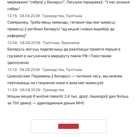
меркаванні "сяброў у Беларусі", Латушка парыраваў: "У нас розныя
сябры"
13:15
08.08.2026
Грамадства, Палітыка
Севярынец: Трэба мець каманды, гатовыя пры магчымасці
правесці ў рэгіёнах Беларусі "ад акцый і новых вырабаў да
рэформаў"
12:54
08.08.2026
Палітыка, Эканоміка
Беларусь могуць падключыць да рэалізацыі праекта першага
грузавога чыгуначнага маршруту паміж РФ і Пакістанам
(дапоўнена)
12:13
08.08.2026
Грамадства, Палітыка
Ціханоўская: Перамены ў Беларусі — пытанне часу, мы можам
паўплываць на стварэнне новага акна магчымасцяў
11:30
08.08.2026
Грамадства
Моцны вецер 6 жніўня паваліў 2,4 тыс. дрэў, пашкодзіў дахі больш
за 700 дамоў — удакладненыя даныя МНС
ЧЫТАЦЬ