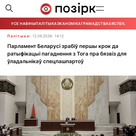
УСЕ НАВІНЫ
ПАЛІТЫКА
ЭКАНОМІКА
ГРАМАДСТВА
БЯСПЕКА
УСЕ
Палітыка
12.06.2026
14:12
Парламент Беларусі зрабіў першы крок да
ратыфікацыі пагаднення з Тога пра бязвіз для
ўладальнікаў спецпашпартоў