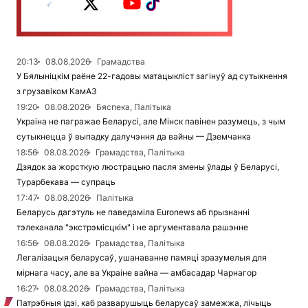
20:13
08.08.2026
Грамадства
У Бялыніцкім раёне 22-гадовы матацыкліст загінуў ад сутыкнення
з грузавіком КамАЗ
19:20
08.08.2026
Бяспека, Палітыка
Украіна не пагражае Беларусі, але Мінск павінен разумець, з чым
сутыкнецца ў выпадку далучэння да вайны — Дземчанка
18:56
08.08.2026
Грамадства, Палітыка
Дзядок за жорсткую люстрацыю пасля змены ўлады ў Беларусі,
Турарбекава — супраць
17:47
08.08.2026
Палітыка
Беларусь дагэтуль не паведаміла Euronews аб прызнанні
тэлеканала "экстрэмісцкім" і не аргументавала рашэнне
16:56
08.08.2026
Грамадства, Палітыка
Легалізацыя беларусаў, ушанаванне памяці зразумелыя для
мірнага часу, але ва Украіне вайна — амбасадар Чарнагор
16:27
08.08.2026
Грамадства, Палітыка
Патрэбныя ідэі, каб разварушыць беларусаў замежжа, лічыць