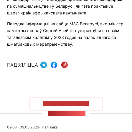
па сумяшчальніцтве і ў Беларусі, як гэта практыкуе
шэраг краін афрыканскага кантынента.
Паводле інфармацыі на сайце МЗС Беларусі, экс-міністр
замежных спраў Сяргей Алейнік сустракаўся са сваім
тагалезскім калегам у 2023 годзе на палях аднаго са
шматбаковых мерапрыемстваў.
ПАДЗЯЛІЦЦА:
ПАКАЗАЦЬ БОЛЬШ
СТУЖКА НАВІН
09:07
09.08.2026
Палітыка