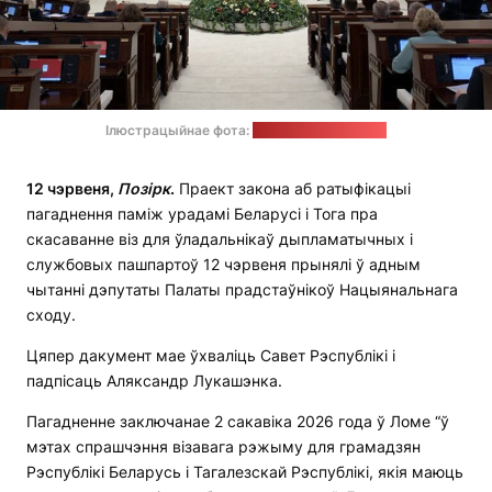
Ілюстрацыйнае фота:
прэс-служба ПП НС
12 чэрвеня,
Позірк
.
Праект закона аб ратыфікацыі
пагаднення паміж урадамі Беларусі і Тога пра
скасаванне віз для ўладальнікаў дыпламатычных і
службовых пашпартоў 12 чэрвеня прынялі ў адным
чытанні дэпутаты Палаты прадстаўнікоў Нацыянальнага
сходу.
Цяпер дакумент мае ўхваліць Савет Рэспублікі і
падпісаць Аляксандр Лукашэнка.
Пагадненне заключанае 2 сакавіка 2026 года ў Ломе “ў
мэтах спрашчэння візавага рэжыму для грамадзян
Рэспублікі Беларусь і Тагалезскай Рэспублікі, якія маюць