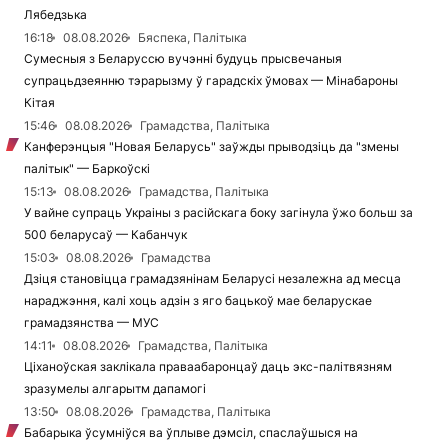
Лябедзька
16:18
08.08.2026
Бяспека, Палітыка
Сумесныя з Беларуссю вучэнні будуць прысвечаныя
супрацьдзеянню тэрарызму ў гарадскіх ўмовах — Мінабароны
Кітая
15:46
08.08.2026
Грамадства, Палітыка
Канферэнцыя "Новая Беларусь" заўжды прыводзіць да "змены
палітык" — Баркоўскі
15:13
08.08.2026
Грамадства, Палітыка
У вайне супраць Украіны з расійскага боку загінула ўжо больш за
500 беларусаў — Кабанчук
15:03
08.08.2026
Грамадства
Дзіця становіцца грамадзянінам Беларусі незалежна ад месца
нараджэння, калі хоць адзін з яго бацькоў мае беларускае
грамадзянства — МУС
14:11
08.08.2026
Грамадства, Палітыка
Ціханоўская заклікала праваабаронцаў даць экс-палітвязням
зразумелы алгарытм дапамогі
13:50
08.08.2026
Грамадства, Палітыка
Бабарыка ўсумніўся ва ўплыве дэмсіл, спаслаўшыся на