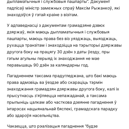
дыпламатычныя і службовыя пашпарты”. Дакумент
падпісаў міністр замежных спраў Максім Рыжанкоў, які
знаходзіўся ў гэтай краіне з візітам.
У адпаведнасці з дакументам грамадзяне дзвюх
дзяржаў, якія маюць дыпламатычныя і службовыя
пашпарты, маюць права без віз уязджаць, выязджаць,
рухацца транзітам і знаходзіцца на тэрыторыі дзяржавы
другога боку на працягу 30 дзён з даты ўезду, пры
гэтым агульны перыяд іх знаходжання не мае
перавышаць 90 дзён за каляндарны год.
Пагадненнем таксама прадугледжана, што бакі маюць
права адмовіць ва ўездзе або скараціць тэрмін
знаходжання грамадзян дзяржавы другога боку, калі іх
прысутнасць з’яўляецца непажаданай, а таксама
прыпыніць цалкам або часткова дзеянне пагаднення ў
інтарэсах нацыянальнай бяспекі, грамадскага парадку
або здароўя насельніцтва.
Чакаецца, што рэалізацыя пагаднення “будзе