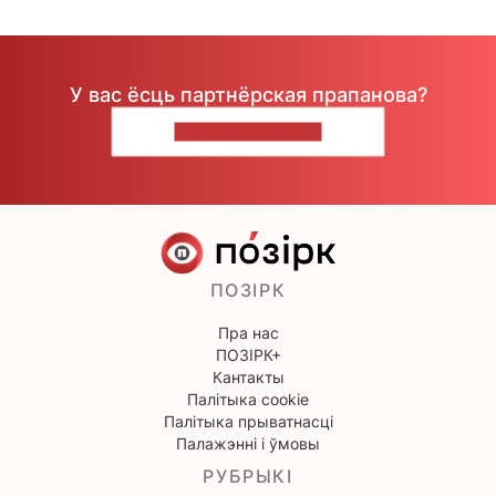
У вас ёсць партнёрская прапанова?
НАПІШЫЦЕ НАМ
ПОЗІРК
Пра нас
ПОЗІРК+
Кантакты
Палітыка cookie
Палітыка прыватнасці
Палажэнні і ўмовы
РУБРЫКІ