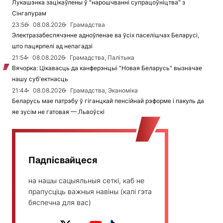
Лукашэнка зацікаўлены ў "нарошчванні супрацоўніцтва" з
Сінгапурам
23:56
08.08.2026
Грамадства
Электразабеспячэнне адноўленае ва ўсіх паселішчах Беларусі,
што пацярпелі ад непагадзі
21:54
08.08.2026
Грамадства, Палітыка
Вячорка: Цікавасць да канферэнцыі "Новая Беларусь" вызначае
нашу суб'ектнасць
21:44
08.08.2026
Грамадства, Эканоміка
Беларусь мае патрэбу ў гіганцкай пенсійнай рэформе і пакуль да
яе зусім не гатовая — Львоўскі
Падпісвайцеся
на нашы сацыяльныя сеткі, каб не
прапусціць важныя навіны (калі гэта
бяспечна для вас)