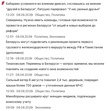
Бабарико усомнился во влиянии демсил, сославшись на мнения
"друзей в Беларуси", Латушко парировал: "У нас разные друзья"
13:20
08.08.2026
Общество, Политика
Северинец: Нужно иметь команды, готовые при возможности
провести в регионах Беларуси "от акций и новых выборов до
реформ"
12:51
08.08.2026
Политика, Экономика
Беларусь могут подключить к реализации проекта первого
грузового железнодорожного маршрута между РФ и Пакистаном
(дополнено)
12:16
08.08.2026
Общество, Политика
Тихановская: Перемены в Беларуси — вопрос времени, мы можем
повлиять на создание нового окна возможностей
11:27
08.08.2026
Общество
Сильный ветер 6 августа повалил 2,4 тыс. деревьев, повредил
крыши более 700 домов — уточненные данные МЧС
10:50
08.08.2026
Общество, Политика
Минобороны расширило круг женщин-медиков, подлежащих
воинскому учету
09:59
08.08.2026
Экономика