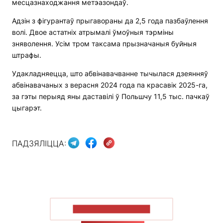
месцазнаходжання метэазондаў.
Адзін з фігурантаў прыгавораны да 2,5 года пазбаўлення
волі. Двое астатніх атрымалі ўмоўныя тэрміны
зняволення. Усім тром таксама прызначаныя буйныя
штрафы.
Удакладняецца, што абвінавачванне тычылася дзеянняў
абвінавачаных з верасня 2024 года па красавік 2025-га,
за гэты перыяд яны даставілі ў Польшчу 11,5 тыс. пачкаў
цыгарэт.
ПАДЗЯЛІЦЦА:
ПАКАЗАЦЬ БОЛЬШ