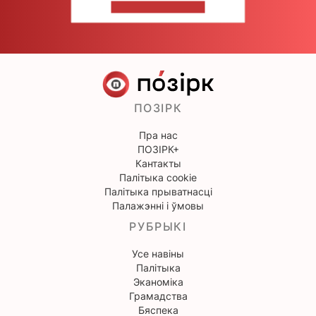
НАПІШЫЦЕ НАМ
ПОЗІРК
Пра нас
ПОЗІРК+
Кантакты
Палітыка cookie
Палітыка прыватнасці
Палажэнні і ўмовы
РУБРЫКІ
Усе навіны
Палітыка
Эканоміка
Грамадства
Бяспека