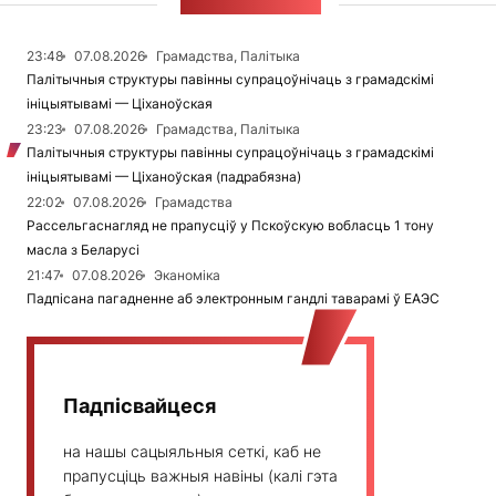
СТУЖКА НАВІН
23:48
07.08.2026
Грамадства, Палітыка
Палітычныя структуры павінны супрацоўнічаць з грамадскімі
ініцыятывамі — Ціханоўская
23:23
07.08.2026
Грамадства, Палітыка
Палітычныя структуры павінны супрацоўнічаць з грамадскімі
ініцыятывамі — Ціханоўская (падрабязна)
22:02
07.08.2026
Грамадства
Рассельгаснагляд не прапусціў у Пскоўскую вобласць 1 тону
масла з Беларусі
21:47
07.08.2026
Эканоміка
Падпісана пагадненне аб электронным гандлі таварамі ў ЕАЭС
Падпісвайцеся
на нашы сацыяльныя сеткі, каб не
прапусціць важныя навіны (калі гэта