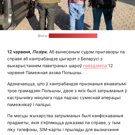
Фота:
Памежная ахова Польшчы
12 чэрвеня,
Позірк
.
Аб вынесеным судом прыгаворы па
справе аб кантрабандзе цыгарэт з Беларусі з
выкарыстаннем паветраных шароў
паведаміла
12
чэрвеня Памежная ахова Польшчы.
Адзначаецца, што ў кантрабандзе прызнаныя вінаватымі
трое грамадзян Польшчы, двое з якіх былі затрыманыя ў
кастрычніку мінулага года падчас сумеснай аперацыі
памежнікаў і паліцыі.
Па месцы жыхарства затрыманых былі канфіскаваныя
прадметы, якія з’яўляюцца доказамі па справе, у тым
ліку тэлефоны, SIM-карты і прылады для вызначэння