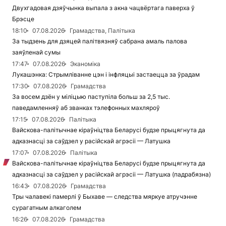
Двухгадовая дзяўчынка выпала з акна чацвёртага паверха ў
Брэсце
18:10
07.08.2026
Грамадства, Палітыка
За тыдзень для дзяцей палітвязняў сабрана амаль палова
заяўленай сумы
17:47
07.08.2026
Эканоміка
Лукашэнка: Стрымліванне цэн і інфляцыі застаецца за ўрадам
17:30
07.08.2026
Грамадства
За восем дзён у міліцыю паступіла больш за 2,5 тыс.
паведамленняў аб званках тэлефонных махляроў
17:15
07.08.2026
Палітыка
Вайскова-палітычнае кіраўніцтва Беларусі будзе прыцягнута да
адказнасці за саўдзел у расійскай агрэсіі — Латушка
17:07
07.08.2026
Палітыка
Вайскова-палітычнае кіраўніцтва Беларусі будзе прыцягнута да
адказнасці за саўдзел у расійскай агрэсіі — Латушка (падрабязна)
16:43
07.08.2026
Грамадства
Тры чалавекі памерлі ў Быхаве — следства мяркуе атручэнне
сурагатным алкаголем
16:26
07.08.2026
Грамадства