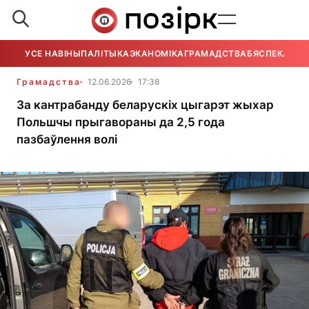
УСЕ НАВІНЫ
ПАЛІТЫКА
ЭКАНОМІКА
ГРАМАДСТВА
БЯСПЕКА
УСЕ
Грамадства
12.06.2026
17:38
За кантрабанду беларускіх цыгарэт жыхар
Польшчы прыгавораны да 2,5 года
пазбаўлення волі