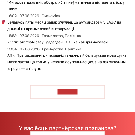
14-гадовы школьнік абстраляў з пнеўматычнага пісталета кіёск у
Лідзе
16:02
07.08.2026
Эканоміка
Беларусь пяты месяц запар з'яўляецца аўтсайдарам у ЕАЭС па
дынаміцы прамысловай вытворчасці
15:53
07.08.2026
Грамадства, Палітыка
У "спіс экстрэмістаў" дададзеныя яшчэ чатыры чалавекі
15:34
07.08.2026
Грамадства, Палітыка
АПК: Пры захаванні цяперашніх тэндэнцый беларуская мова хутка
можа застацца толькі ў невялікіх супольнасцях, а на дзяржаўным
узроўні — знікнуць
ЧЫТАЦЬ
У вас ёсць партнёрская прапанова?