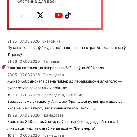
бяспечна для вас)
21:25
07.08.2026
Эканоміка
Лукашэнка назваў “жудасцю” павелічэнне страт Белкаапсаюза ў
11 разоў
21:08
07.08.2026
Палітыка
Хроніка палітычных рэпрэсій за 6–7 жніўня 2026 года
20:15
07.08.2026
Грамадства
Жыхар Кобрынскага раёна памёр ад перадазіроўкі алкаголю —
экспертыза паказала 7,2 праміле
19:39
07.08.2026
Грамадства, Палітыка
Беларускаму актывісту Аляксею Францкевічу, які пражывае ва
Украіне, на 10 гадоў забаронены ўезд у Польшчу
19:22
07.08.2026
Грамадства
Больш за 340 аварыйна-аднаўленчых брыгад задзейнічана ў
ліквідацыі наступстваў непагадзі — "Белэнерга"
18:24
07.08.2026
Грамадства