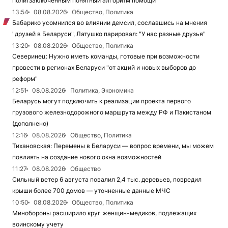
политзаключенным понятный алгоритм помощи
13:54
08.08.2026
Общество, Политика
Бабарико усомнился во влиянии демсил, сославшись на мнения
"друзей в Беларуси", Латушко парировал: "У нас разные друзья"
13:20
08.08.2026
Общество, Политика
Северинец: Нужно иметь команды, готовые при возможности
провести в регионах Беларуси "от акций и новых выборов до
реформ"
12:51
08.08.2026
Политика, Экономика
Беларусь могут подключить к реализации проекта первого
грузового железнодорожного маршрута между РФ и Пакистаном
(дополнено)
12:16
08.08.2026
Общество, Политика
Тихановская: Перемены в Беларуси — вопрос времени, мы можем
повлиять на создание нового окна возможностей
11:27
08.08.2026
Общество
Сильный ветер 6 августа повалил 2,4 тыс. деревьев, повредил
крыши более 700 домов — уточненные данные МЧС
10:50
08.08.2026
Общество, Политика
Минобороны расширило круг женщин-медиков, подлежащих
воинскому учету