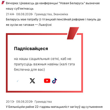
Вячорка: Цікавасць да канферэнцыі "Новая Беларусь" вызначае
нашу суб'ектнасць
21:44
08.08.2026
Грамадства, Эканоміка
Беларусь мае патрэбу ў гіганцкай пенсійнай рэформе і пакуль да
яе зусім не гатовая — Львоўскі
Падпісвайцеся
на нашы сацыяльныя сеткі, каб не
прапусціць важныя навіны (калі гэта
бяспечна для вас)
20:13
08.08.2026
Грамадства
У Бялыніцкім раёне 22-гадовы матацыкліст загінуў ад сутыкнення