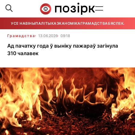
УСЕ НАВІНЫ
ПАЛІТЫКА
ЭКАНОМІКА
ГРАМАДСТВА
БЯСПЕКА
УСЕ
Грамадства
13.06.2026
09:18
Ад пачатку года ў выніку пажараў загінула
310 чалавек