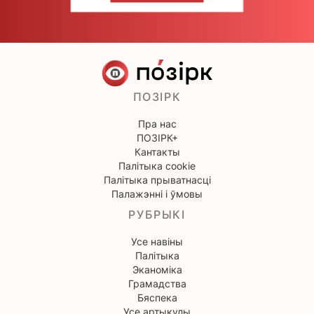
ПОЗІРК
Пра нас
ПОЗІРК+
Кантакты
Палітыка cookie
Палітыка прыватнасці
Палажэнні і ўмовы
РУБРЫКІ
Усе навіны
Палітыка
Эканоміка
Грамадства
Бяспека
Усе артыкулы