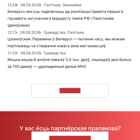
12:54
08.08.2026
Палітыка, Эканоміка
Беларусь могуць падключыць да рэалізацыі праекта першага
грузавога чыгуначнага маршруту паміж РФ і Пакістанам
(дапоўнена)
12:13
08.08.2026
Грамадства, Палітыка
Ціханоўская: Перамены ў Беларусі — пытанне часу, мы можам
паўплываць на стварэнне новага акна магчымасцяў
11:30
08.08.2026
Грамадства
Моцны вецер 6 жніўня паваліў 2,4 тыс. дрэў, пашкодзіў дахі больш
за 700 дамоў — удакладненыя даныя МНС
ЧЫТАЦЬ
У вас ёсць партнёрская прапанова?
НАПІШЫЦЕ НАМ