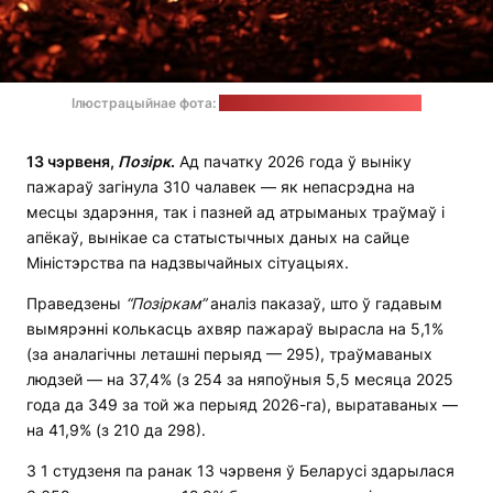
Ілюстрацыйнае фота:
Raquel Raclette / unsplash.com
13 чэрвеня,
Позірк
.
Ад пачатку 2026 года ў выніку
пажараў загінула 310 чалавек — як непасрэдна на
месцы здарэння, так і пазней ад атрыманых траўмаў і
апёкаў, вынікае са статыстычных даных на сайце
Міністэрства па надзвычайных сітуацыях.
Праведзены
“Позіркам”
аналіз паказаў, што ў гадавым
вымярэнні колькасць ахвяр пажараў вырасла на 5,1%
(за аналагічны леташні перыяд — 295), траўмаваных
людзей — на 37,4% (з 254 за няпоўныя 5,5 месяца 2025
года да 349 за той жа перыяд 2026-га), выратаваных —
на 41,9% (з 210 да 298).
З 1 студзеня па ранак 13 чэрвеня ў Беларусі здарылася