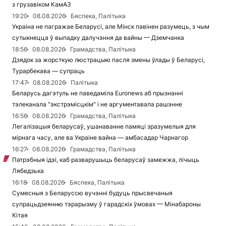
з грузавіком КамАЗ
19:20
08.08.2026
Бяспека, Палітыка
Украіна не пагражае Беларусі, але Мінск павінен разумець, з чым
сутыкнецца ў выпадку далучэння да вайны — Дземчанка
18:56
08.08.2026
Грамадства, Палітыка
Дзядок за жорсткую люстрацыю пасля змены ўлады ў Беларусі,
Турарбекава — супраць
17:47
08.08.2026
Палітыка
Беларусь дагэтуль не паведаміла Euronews аб прызнанні
тэлеканала "экстрэмісцкім" і не аргументавала рашэнне
16:56
08.08.2026
Грамадства, Палітыка
Легалізацыя беларусаў, ушанаванне памяці зразумелыя для
мірнага часу, але ва Украіне вайна — амбасадар Чарнагор
16:27
08.08.2026
Грамадства, Палітыка
Патрэбныя ідэі, каб разварушыць беларусаў замежжа, лічыць
Лябедзька
16:18
08.08.2026
Бяспека, Палітыка
Сумесныя з Беларуссю вучэнні будуць прысвечаныя
супрацьдзеянню тэрарызму ў гарадскіх ўмовах — Мінабароны
Кітая