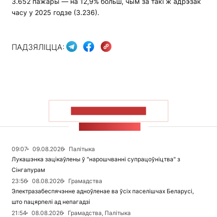
3.652 пажары — на 12,9% больш, чым за такі ж адрэзак
часу у 2025 годзе (3.236).
ПАДЗЯЛІЦЦА:
ПАКАЗАЦЬ БОЛЬШ
СТУЖКА НАВІН
09:07
09.08.2026
Палітыка
Лукашэнка зацікаўлены ў "нарошчванні супрацоўніцтва" з
Сінгапурам
23:56
08.08.2026
Грамадства
Электразабеспячэнне адноўленае ва ўсіх паселішчах Беларусі,
што пацярпелі ад непагадзі
21:54
08.08.2026
Грамадства, Палітыка