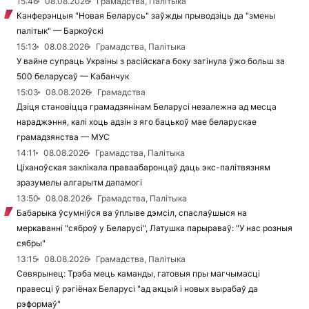
15:46
08.08.2026
Грамадства, Палітыка
Канферэнцыя "Новая Беларусь" заўжды прыводзіць да "змены
палітык" — Баркоўскі
15:13
08.08.2026
Грамадства, Палітыка
У вайне супраць Украіны з расійскага боку загінула ўжо больш за
500 беларусаў — Кабанчук
15:03
08.08.2026
Грамадства
Дзіця становіцца грамадзянінам Беларусі незалежна ад месца
нараджэння, калі хоць адзін з яго бацькоў мае беларускае
грамадзянства — МУС
14:11
08.08.2026
Грамадства, Палітыка
Ціханоўская заклікала праваабаронцаў даць экс-палітвязням
зразумелы алгарытм дапамогі
13:50
08.08.2026
Грамадства, Палітыка
Бабарыка ўсумніўся ва ўплыве дэмсіл, спаслаўшыся на
меркаванні "сяброў у Беларусі", Латушка парыраваў: "У нас розныя
сябры"
13:15
08.08.2026
Грамадства, Палітыка
Севярынец: Трэба мець каманды, гатовыя пры магчымасці
правесці ў рэгіёнах Беларусі "ад акцый і новых вырабаў да
рэформаў"