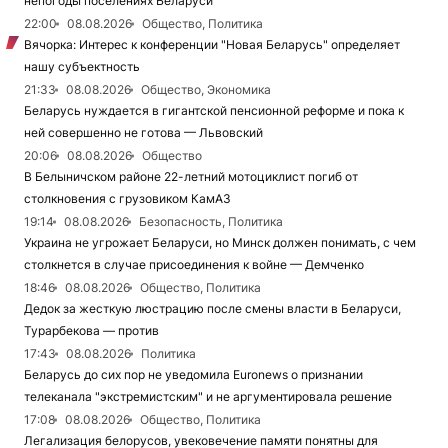
непогоды поселениях Беларуси
22:00
08.08.2026
Общество, Политика
Вячорка: Интерес к конференции "Новая Беларусь" определяет
нашу субъектность
21:33
08.08.2026
Общество, Экономика
Беларусь нуждается в гигантской пенсионной реформе и пока к
ней совершенно не готова — Львовский
20:06
08.08.2026
Общество
В Белыничском районе 22-летний мотоциклист погиб от
столкновения с грузовиком КамАЗ
19:14
08.08.2026
Безопасность, Политика
Украина не угрожает Беларуси, но Минск должен понимать, с чем
столкнется в случае присоединения к войне — Демченко
18:46
08.08.2026
Общество, Политика
Дедок за жесткую люстрацию после смены власти в Беларуси,
Турарбекова — против
17:43
08.08.2026
Политика
Беларусь до сих пор не уведомила Euronews о признании
телеканала "экстремистским" и не аргументировала решение
17:08
08.08.2026
Общество, Политика
Легализация белорусов, увековечение памяти понятны для