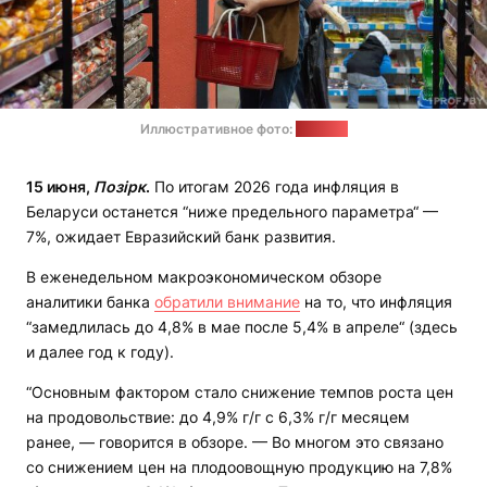
Иллюстративное фото:
1prof.by
15 июня,
Позірк
.
По итогам 2026 года инфляция в
Беларуси останется “ниже предельного параметра“ —
7%, ожидает Евразийский банк развития.
В еженедельном макроэкономическом обзоре
аналитики банка
обратили внимание
на то, что инфляция
“замедлилась до 4,8% в мае после 5,4% в апреле“ (здесь
и далее год к году).
“Основным фактором стало снижение темпов роста цен
на продовольствие: до 4,9% г/г с 6,3% г/г месяцем
ранее, — говорится в обзоре. — Во многом это связано
со снижением цен на плодоовощную продукцию на 7,8%