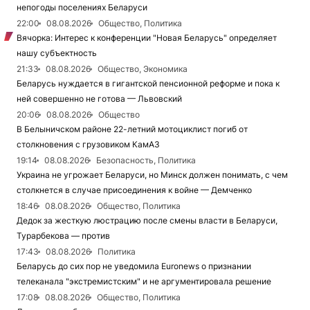
непогоды поселениях Беларуси
22:00
08.08.2026
Общество, Политика
Вячорка: Интерес к конференции "Новая Беларусь" определяет
нашу субъектность
21:33
08.08.2026
Общество, Экономика
Беларусь нуждается в гигантской пенсионной реформе и пока к
ней совершенно не готова — Львовский
20:06
08.08.2026
Общество
В Белыничском районе 22-летний мотоциклист погиб от
столкновения с грузовиком КамАЗ
19:14
08.08.2026
Безопасность, Политика
Украина не угрожает Беларуси, но Минск должен понимать, с чем
столкнется в случае присоединения к войне — Демченко
18:46
08.08.2026
Общество, Политика
Дедок за жесткую люстрацию после смены власти в Беларуси,
Турарбекова — против
17:43
08.08.2026
Политика
Беларусь до сих пор не уведомила Euronews о признании
телеканала "экстремистским" и не аргументировала решение
17:08
08.08.2026
Общество, Политика