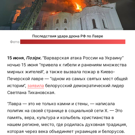
Последствия удара дрона РФ по Лавре
Фото
на странице вице-премьера Украины Татьяны Бережной
15 июня,
Позірк.
“Варварская атака России на Украину“
ночью 15 июня “привела к гибели и ранениям множества
мирных жителей“, а также вызвала пожар в Киево-
Печерской лавре — “одном из самых святых мест общей
истории“,
заявила
белорусский демократический лидер
Светлана Тихановская.
“Лавра — это не только камни и стены, — написала
политик на своей странице в социальной сети Х. — Это
память, вера, культура и колыбель христианства в
нашем регионе, место, где родилась духовная традиция,
которая через века объединяет украинцев и белорусов.