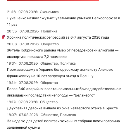
21:16
07.08.2026
Экономика
Лукашенко назвал "жутью" увеличение убытков Белкоопсоюза в
11 раз
20:53
07.08.2026
Политика
Хроника политических репрессий за 6–7 августа 2026 года
20:08
07.08.2026
Общество
Житель Кобринского района умер от передозировки алкоголя —
экспертиза показала 7,2 промилле
19:31
07.08.2026
Общество, Политика
Проживающему в Украине белорусскому активисту Алексею
Францкевичу на 10 лет запрещен въезд в Польшу
19:14
07.08.2026
Общество
Более 340 аварийно-восстановительных бригад задействовано в
ликвидации последствий непогоды — "Белэнерго"
18:17
07.08.2026
Общество
Двухлетняя девочка выпала из окна четвертого этажа в Бресте
18:07
07.08.2026
Общество, Политика
За неделю для детей политзаключенных собрана почти половина
заявленной суммы