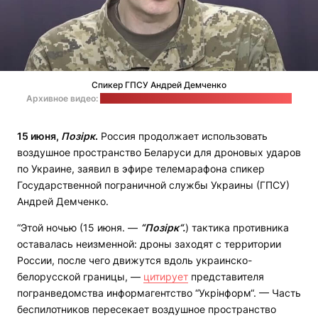
Спикер ГПСУ Андрей Демченко
Архивное видео:
медиацентр "Украина" / cтоп-кадр: "Позірк"
15 июня,
Позірк
.
Россия продолжает использовать
воздушное пространство Беларуси для дроновых ударов
по Украине, заявил в эфире телемарафона спикер
Государственной пограничной службы Украины (ГПСУ)
Андрей Демченко.
“Этой ночью (15 июня. —
“Позірк“.
) тактика противника
оставалась неизменной: дроны заходят с территории
России, после чего движутся вдоль украинско-
белорусской границы, —
цитирует
представителя
погранведомства информагентство “Укрінформ“. — Часть
беспилотников пересекает воздушное пространство