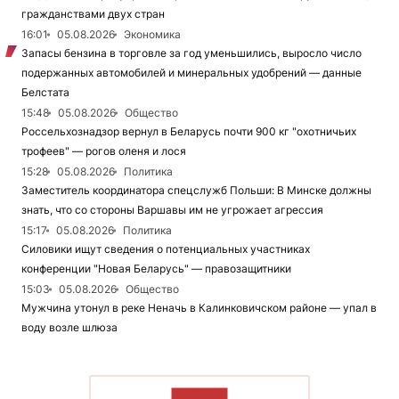
гражданствами двух стран
16:01
05.08.2026
Экономика
Запасы бензина в торговле за год уменьшились, выросло число
подержанных автомобилей и минеральных удобрений — данные
Белстата
15:48
05.08.2026
Общество
Россельхознадзор вернул в Беларусь почти 900 кг "охотничьих
трофеев" — рогов оленя и лося
15:28
05.08.2026
Политика
Заместитель координатора спецслужб Польши: В Минске должны
знать, что со стороны Варшавы им не угрожает агрессия
15:17
05.08.2026
Политика
Силовики ищут сведения о потенциальных участниках
конференции "Новая Беларусь" — правозащитники
15:03
05.08.2026
Общество
Мужчина утонул в реке Неначь в Калинковичском районе — упал в
воду возле шлюза
ЧИТАТЬ