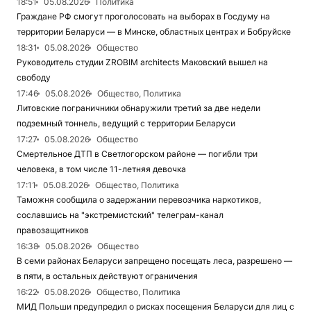
18:51
05.08.2026
Политика
Граждане РФ смогут проголосовать на выборах в Госдуму на
территории Беларуси — в Минске, областных центрах и Бобруйске
18:31
05.08.2026
Общество
Руководитель студии ZROBIM architects Маковский вышел на
свободу
17:46
05.08.2026
Общество, Политика
Литовские пограничники обнаружили третий за две недели
подземный тоннель, ведущий с территории Беларуси
17:27
05.08.2026
Общество
Смертельное ДТП в Светлогорском районе — погибли три
человека, в том числе 11-летняя девочка
17:11
05.08.2026
Общество, Политика
Таможня сообщила о задержании перевозчика наркотиков,
сославшись на "экстремистский" телеграм-канал
правозащитников
16:38
05.08.2026
Общество
В семи районах Беларуси запрещено посещать леса, разрешено —
в пяти, в остальных действуют ограничения
16:22
05.08.2026
Общество, Политика
МИД Польши предупредил о рисках посещения Беларуси для лиц с