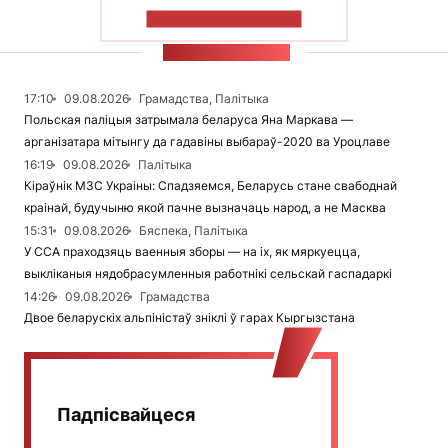
ПАКАЗАЦЬ БОЛЬШ
СТУЖКА НАВІН
17:10
09.08.2026
Грамадства, Палітыка
Польская паліцыя затрымала беларуса Яна Маркава —
арганізатара мітынгу да гадавіны выбараў-2020 ва Уроцлаве
16:19
09.08.2026
Палітыка
Кіраўнік МЗС Украіны: Спадзяемся, Беларусь стане свабоднай
краінай, будучыню якой пачне вызначаць народ, а не Масква
15:31
09.08.2026
Бяспека, Палітыка
У ССА праходзяць ваенныя зборы — на іх, як мяркуецца,
выкліканыя нядобрасумленныя работнікі сельскай гаспадаркі
14:26
09.08.2026
Грамадства
Двое беларускіх альпіністаў зніклі ў гарах Кыргызстана
Падпісвайцеся