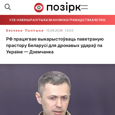
УСЕ НАВІНЫ
ПАЛІТЫКА
ЭКАНОМІКА
ГРАМАДСТВА
БЯСПЕКА
УСЕ
Бяспека
Палітыка
15.06.2026
13:03
РФ працягвае выкарыстоўваць паветраную
прастору Беларусі для дронавых удараў па
Украіне — Дземчанка