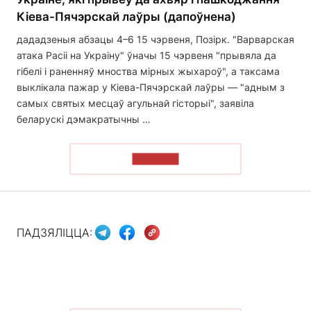
Кіева-Пячэрскай лаўры (дапоўнена)
дададзеныя абзацы 4–6 15 чэрвеня, Позірк. "Варварская
атака Расіі на Украіну" ўначы 15 чэрвеня "прывяла да
гібелі і раненняў мноства мірных жыхароў", а таксама
выклікала пажар у Кіева-Пячэрскай лаўры — "адным з
самых святых месцаў агульнай гісторыі", заявіла
беларускі дэмакратычны …
ЧЫТАЦЬ
ПАДЗЯЛІЦЦА: