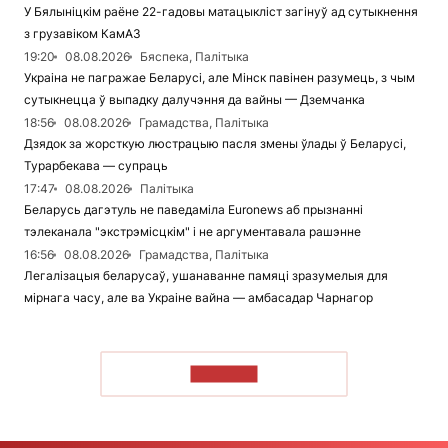
У Бялыніцкім раёне 22-гадовы матацыкліст загінуў ад сутыкнення
з грузавіком КамАЗ
19:20
08.08.2026
Бяспека, Палітыка
Украіна не пагражае Беларусі, але Мінск павінен разумець, з чым
сутыкнецца ў выпадку далучэння да вайны — Дземчанка
18:56
08.08.2026
Грамадства, Палітыка
Дзядок за жорсткую люстрацыю пасля змены ўлады ў Беларусі,
Турарбекава — супраць
17:47
08.08.2026
Палітыка
Беларусь дагэтуль не паведаміла Euronews аб прызнанні
тэлеканала "экстрэмісцкім" і не аргументавала рашэнне
16:56
08.08.2026
Грамадства, Палітыка
Легалізацыя беларусаў, ушанаванне памяці зразумелыя для
мірнага часу, але ва Украіне вайна — амбасадар Чарнагор
ЧЫТАЦЬ