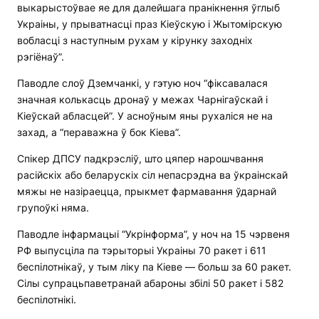
выкарыстоўвае яе для далейшага пранікнення ўглыб
Украіны, у прыватнасці праз Кіеўскую і Жытомірскую
вобласці з наступным рухам у кірунку заходніх
рэгіёнаў”.
Паводле слоў Дземчанкі, у гэтую ноч “фіксавалася
значная колькасць дронаў у межах Чарнігаўскай і
Кіеўскай абласцей”. У асноўным яны рухаліся не на
захад, а “пераважна ў бок Кіева”.
Спікер ДПСУ падкрэсліў, што цяпер нарошчвання
расійскіх або беларускіх сіл непасрэдна ва ўкраінскай
мяжы не назіраецца, прыкмет фармавання ўдарнай
групоўкі няма.
Паводле інфармацыі “Укрінформа”, у ноч на 15 чэрвеня
РФ выпусціла па тэрыторыі Украіны 70 ракет і 611
беспілотнікаў, у тым ліку па Кіеве — больш за 60 ракет.
Сілы супрацьпаветранай абароны збілі 50 ракет і 582
беспілотнікі.