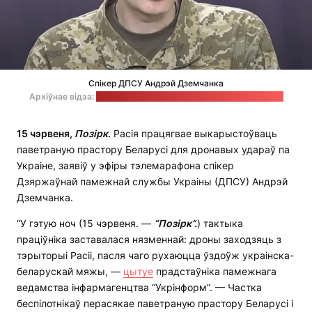
Спікер ДПСУ Андрэй Дземчанка
Архіўнае відэа:
медыяцэнтр "Украіна" / cтоп-кадр: "Позірк"
15 чэрвеня,
Позірк
.
Расія працягвае выкарыстоўваць
паветраную прастору Беларусі для дронавых удараў па
Украіне, заявіў у эфіры тэлемарафона спікер
Дзяржаўнай памежнай службы Украіны (ДПСУ) Андрэй
Дземчанка.
“У гэтую ноч (15 чэрвеня. —
“Позірк”.
) тактыка
праціўніка заставалася нязменнай: дроны заходзяць з
тэрыторыі Расіі, пасля чаго рухаюцца ўздоўж украінска-
беларускай мяжы, —
цытуе
прадстаўніка памежнага
ведамства інфармагенцтва “Укрінформ”. — Частка
беспілотнікаў перасякае паветраную прастору Беларусі і