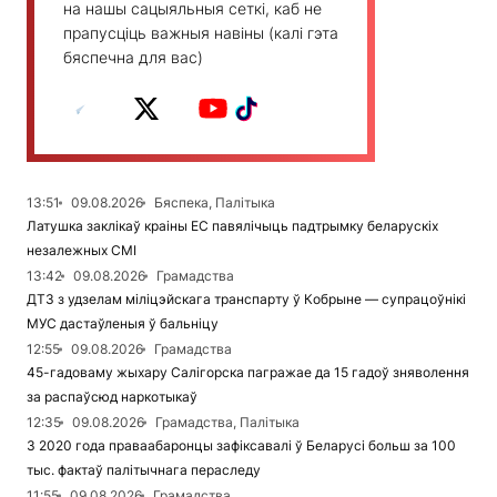
на нашы сацыяльныя сеткі, каб не
прапусціць важныя навіны (калі гэта
бяспечна для вас)
13:51
09.08.2026
Бяспека, Палітыка
Латушка заклікаў краіны ЕС павялічыць падтрымку беларускіх
незалежных СМІ
13:42
09.08.2026
Грамадства
ДТЗ з удзелам міліцэйскага транспарту ў Кобрыне — супрацоўнікі
МУС дастаўленыя ў бальніцу
12:55
09.08.2026
Грамадства
45-гадоваму жыхару Салігорска пагражае да 15 гадоў зняволення
за распаўсюд наркотыкаў
12:35
09.08.2026
Грамадства, Палітыка
З 2020 года праваабаронцы зафіксавалі ў Беларусі больш за 100
тыс. фактаў палітычнага пераследу
11:55
09.08.2026
Грамадства