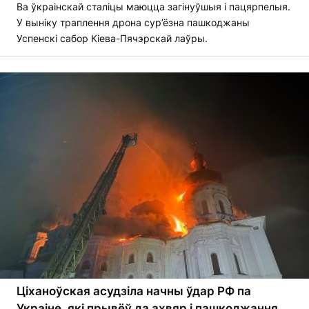
Ва ўкраінскай сталіцы маюцца загінуўшыя і пацярпелыя.
У выніку траплення дрона сур’ёзна пашкоджаны
Успенскі сабор Кіева-Пячэрскай лаўры.
Ціханоўская асудзіла начны ўдар РФ па
Украіне, які прывёў да ахвяр і пашкоджання