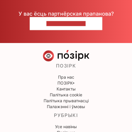
У вас ёсць партнёрская прапанова?
НАПІШЫЦЕ НАМ
ПОЗІРК
Пра нас
ПОЗІРК+
Кантакты
Палітыка cookie
Палітыка прыватнасці
Палажэнні і ўмовы
РУБРЫКІ
Усе навіны