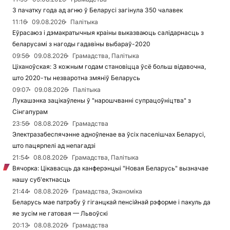
З пачатку года ад агню ў Беларусі загінула 350 чалавек
11:16
09.08.2026
Палітыка
Еўрасаюз і дэмакратычныя краіны выказваюць салідарнасць з
беларусамі з нагоды гадавіны выбараў-2020
09:56
09.08.2026
Грамадства, Палітыка
Ціханоўская: З кожным годам становіцца ўсё больш відавочна,
што 2020-ты незваротна змяніў Беларусь
09:07
09.08.2026
Палітыка
Лукашэнка зацікаўлены ў "нарошчванні супрацоўніцтва" з
Сінгапурам
23:56
08.08.2026
Грамадства
Электразабеспячэнне адноўленае ва ўсіх паселішчах Беларусі,
што пацярпелі ад непагадзі
21:54
08.08.2026
Грамадства, Палітыка
Вячорка: Цікавасць да канферэнцыі "Новая Беларусь" вызначае
нашу суб'ектнасць
21:44
08.08.2026
Грамадства, Эканоміка
Беларусь мае патрэбу ў гіганцкай пенсійнай рэформе і пакуль да
яе зусім не гатовая — Львоўскі
20:13
08.08.2026
Грамадства