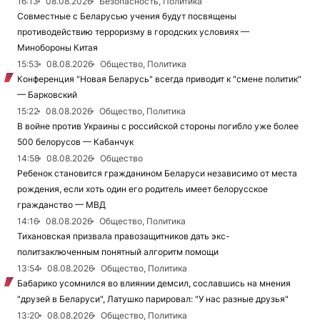
16:13
08.08.2026
Безопасность, Политика
Совместные с Беларусью учения будут посвящены
противодействию терроризму в городских условиях —
Минобороны Китая
15:53
08.08.2026
Общество, Политика
Конференция "Новая Беларусь" всегда приводит к "смене политик"
— Барковский
15:22
08.08.2026
Общество, Политика
В войне против Украины с российской стороны погибло уже более
500 белорусов — Кабанчук
14:58
08.08.2026
Общество
Ребенок становится гражданином Беларуси независимо от места
рождения, если хоть один его родитель имеет белорусское
гражданство — МВД
14:16
08.08.2026
Общество, Политика
Тихановская призвала правозащитников дать экс-
политзаключенным понятный алгоритм помощи
13:54
08.08.2026
Общество, Политика
Бабарико усомнился во влиянии демсил, сославшись на мнения
"друзей в Беларуси", Латушко парировал: "У нас разные друзья"
13:20
08.08.2026
Общество, Политика