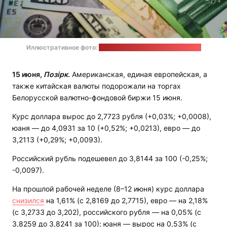
Иллюстративное фото:
JustStartInvesting / unsplash.com
15 июня,
Позірк
.
Американская, единая европейская, а
также китайская валюты подорожали на торгах
Белорусской валютно-фондовой биржи 15 июня.
Курс доллара вырос до 2,7723 рубля (+0,03%; +0,0008),
юаня — до 4,0931 за 10 (+0,52%; +0,0213), евро — до
3,2113 (+0,29%; +0,0093).
Российский рубль подешевел до 3,8144 за 100 (-0,25%;
-0,0097).
На прошлой рабочей неделе (8–12 июня) курс доллара
снизился
на 1,61% (с 2,8169 до 2,7715), евро — на 2,18%
(с 3,2733 до 3,202), российского рубля — на 0,05% (с
3,8259 до 3,8241 за 100); юаня — вырос на 0,53% (с