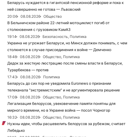
Беларусь нуждается в гигантской пенсионной реформе и пока к
ней совершенно не готова — Львовский
20:06
08.08.2026
Общество
В Белыничском районе 22-летний мотоциклист погиб от
столкновения с грузовиком КамАЗ
19:14
08.08.2026
Безопасность, Политика
Украина не угрожает Беларуси, но Минск должен понимать, с чем
столкнется в случае присоединения к войне — Демченко
18:46
08.08.2026
Общество, Политика
Дедок за жесткую люстрацию после смены власти в Беларуси,
Турарбекова — против
17:43
08.08.2026
Политика
Беларусь до сих пор не уведомила Euronews о признании
телеканала "экстремистским" и не аргументировала решение
17:08
08.08.2026
Общество, Политика
Легализация белорусов, увековечение памяти понятны для
мирного времени, но в Украине война — посол Чорногор
16:32
08.08.2026
Общество, Политика
Нужны идеи, чтобы расшевелить белорусов за рубежом, считает
Лебедько