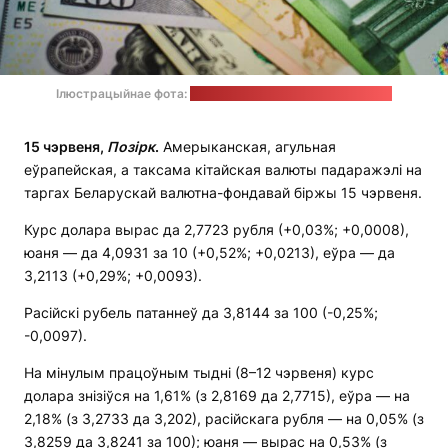
Ілюстрацыйнае фота:
JustStartInvesting / unsplash.com
15 чэрвеня,
Позірк
.
Амерыканская, агульная
еўрапейская, а таксама кітайская валюты падаражэлі на
таргах Беларускай валютна-фондавай біржы 15 чэрвеня.
Курс долара вырас да 2,7723 рубля (+0,03%; +0,0008),
юаня — да 4,0931 за 10 (+0,52%; +0,0213), еўра — да
3,2113 (+0,29%; +0,0093).
Расійскі рубель патаннеў да 3,8144 за 100 (-0,25%;
-0,0097).
На мінулым працоўным тыдні (8–12 чэрвеня) курс
долара знізіўся на 1,61% (з 2,8169 да 2,7715), еўра — на
2,18% (з 3,2733 да 3,202), расійскага рубля — на 0,05% (з
3,8259 да 3,8241 за 100); юаня — вырас на 0,53% (з