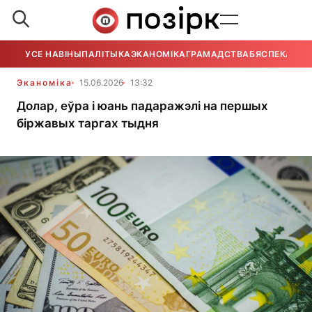
УСЕ НАВІНЫ
ПАЛІТЫКА
ЭКАНОМІКА
ГРАМАДСТВА
БЯСПЕКА
УСЕ
Эканоміка
15.06.2026
13:32
Долар, еўра і юань падаражэлі на першых
біржавых таргах тыдня