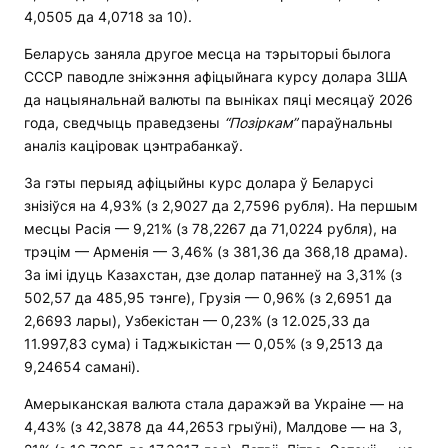
4,0505 да 4,0718 за 10).
Беларусь заняла другое месца на тэрыторыі былога
СССР паводле зніжэння афіцыйнага курсу долара ЗША
да нацыянальнай валюты па выніках пяці месяцаў 2026
года, сведчыць праведзены
“Позіркам”
параўнальны
аналіз каціровак цэнтрабанкаў.
За гэты перыяд афіцыйны курс долара ў Беларусі
знізіўся на 4,93% (з 2,9027 да 2,7596 рубля). На першым
месцы Расія — 9,21% (з 78,2267 да 71,0224 рубля), на
трэцім — Арменія — 3,46% (з 381,36 да 368,18 драма).
За імі ідуць Казахстан, дзе долар патаннеў на 3,31% (з
502,57 да 485,95 тэнге), Грузія — 0,96% (з 2,6951 да
2,6693 лары), Узбекістан — 0,23% (з 12.025,33 да
11.997,83 сума) і Таджыкістан — 0,05% (з 9,2513 да
9,24654 самані).
Амерыканская валюта стала даражэй ва Украіне — на
4,43% (з 42,3878 да 44,2653 грыўні), Малдове — на 3,