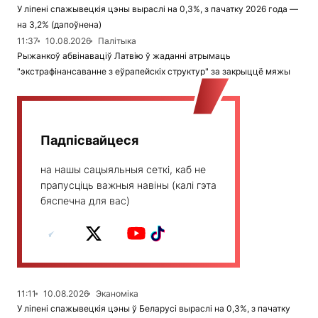
У ліпені спажывецкія цэны выраслі на 0,3%, з пачатку 2026 года —
на 3,2% (дапоўнена)
11:37
10.08.2026
Палітыка
Рыжанкоў абвінаваціў Латвію ў жаданні атрымаць
"экстрафінансаванне з еўрапейскіх структур" за закрыццё мяжы
Падпісвайцеся
на нашы сацыяльныя сеткі, каб не
прапусціць важныя навіны (калі гэта
бяспечна для вас)
11:11
10.08.2026
Эканоміка
У ліпені спажывецкія цэны ў Беларусі выраслі на 0,3%, з пачатку