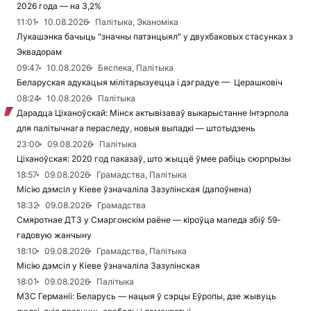
2026 года — на 3,2%
11:01
10.08.2026
Палітыка, Эканоміка
Лукашэнка бачыць "значны патэнцыял" у двухбаковых стасунках з
Эквадорам
09:47
10.08.2026
Бяспека, Палітыка
Беларуская адукацыя мілітарызуецца і дэградуе — Церашковіч
08:24
10.08.2026
Палітыка
Дарадца Ціханоўскай: Мінск актывізаваў выкарыстанне Інтэрпола
для палітычнага пераследу, новыя выпадкі — штотыдзень
23:00
09.08.2026
Палітыка
Ціханоўская: 2020 год паказаў, што жыццё ўмее рабіць сюрпрызы
18:57
09.08.2026
Грамадства, Палітыка
Місію дэмсіл у Кіеве ўзначаліла Зазулінская (дапоўнена)
18:32
09.08.2026
Грамадства
Смяротнае ДТЗ у Смаргонскім раёне — кіроўца мапеда збіў 59-
гадовую жанчыну
18:10
09.08.2026
Грамадства, Палітыка
Місію дэмсіл у Кіеве ўзначаліла Зазулінская
18:01
09.08.2026
Палітыка
МЗС Германіі: Беларусь — нацыя ў сэрцы Еўропы, дзе жывуць