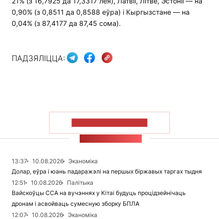
21% (з 16,7925 да 17,3317 лея), Латвіі, Літве, Эстоніі — на
0,90% (з 0,8511 да 0,8588 еўра) і Кыргызстане — на
0,04% (з 87,4177 да 87,45 сома).
ПАДЗЯЛІЦЦА:
ПАКАЗАЦЬ БОЛЬШ
СТУЖКА НАВІН
13:37
10.08.2026
Эканоміка
Долар, еўра і юань падаражэлі на першых біржавых таргах тыдня
12:51
10.08.2026
Палітыка
Вайскоўцы ССА на вучэннях у Кітаі будуць процідзейнічаць
дронам і асвойваць сумесную зборку БПЛА
12:07
10.08.2026
Эканоміка