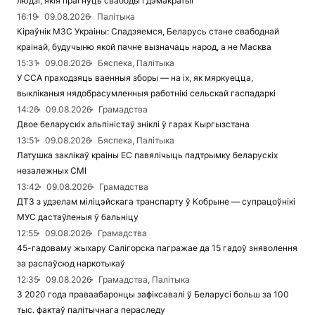
людзі, якія прагнуць свабоды і дэмакратыі
16:19
09.08.2026
Палітыка
Кіраўнік МЗС Украіны: Спадзяемся, Беларусь стане свабоднай
краінай, будучыню якой пачне вызначаць народ, а не Масква
15:31
09.08.2026
Бяспека, Палітыка
У ССА праходзяць ваенныя зборы — на іх, як мяркуецца,
выкліканыя нядобрасумленныя работнікі сельскай гаспадаркі
14:26
09.08.2026
Грамадства
Двое беларускіх альпіністаў зніклі ў гарах Кыргызстана
13:51
09.08.2026
Бяспека, Палітыка
Латушка заклікаў краіны ЕС павялічыць падтрымку беларускіх
незалежных СМІ
13:42
09.08.2026
Грамадства
ДТЗ з удзелам міліцэйскага транспарту ў Кобрыне — супрацоўнікі
МУС дастаўленыя ў бальніцу
12:55
09.08.2026
Грамадства
45-гадоваму жыхару Салігорска пагражае да 15 гадоў зняволення
за распаўсюд наркотыкаў
12:35
09.08.2026
Грамадства, Палітыка
З 2020 года праваабаронцы зафіксавалі ў Беларусі больш за 100
тыс. фактаў палітычнага пераследу