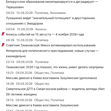
Белорусское образование милитаризируется и деградирует —
Терешкович
09:22
10.08.2026
Политика, Экономика
Лукашенко видит “значительный потенциал” в двусторонних
отношениях с Эквадором
09:04
10.08.2026
Анонсы
Анонсы событий на 10 августа — 4 ноября 2026 года
08:29
10.08.2026
Политика
Советник Тихановской: Минск активизировал использование
Интерпола для политического преследования, новые случаи —
еженедельно
23:13
09.08.2026
Политика
Тихановская: 2020 год показал, что жизнь умеет делать сюрпризы
19:21
09.08.2026
Общество, Политика
Миссию демсил в Киеве возглавила Зазулинская (дополнено)
18:28
09.08.2026
Общество
Смертельное ДТП в Сморгонском районе — водитель мопеда сбил
59-летнюю женщину
18:15
09.08.2026
Общество, Политика
Миссию демсил в Киеве возглавила Зазулинская
17:51
09.08.2026
Политика