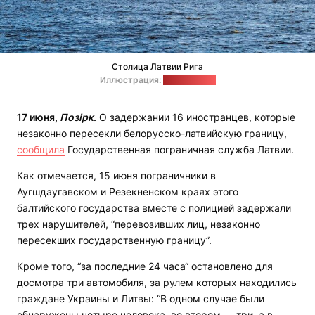
Столица Латвии Рига
Иллюстрация:
pixabay.com
17 июня,
Позірк
.
О задержании 16 иностранцев, которые
незаконно пересекли белорусско-латвийскую границу,
сообщила
Государственная пограничная служба Латвии.
Как отмечается, 15 июня пограничники в
Аугшдаугавском и Резекненском краях этого
балтийского государства вместе с полицией задержали
трех нарушителей, “перевозивших лиц, незаконно
пересекших государственную границу”.
Кроме того, “за последние 24 часа“ остановлено для
досмотра три автомобиля, за рулем которых находились
граждане Украины и Литвы: “В одном случае были
обнаружены четыре человека, во втором — три, а в