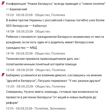
Конференция "Новая Беларусь" всегда приводит к "смене политик"
— Барковский
15:22
08.08.2026
Общество, Политика
В войне против Украины с российской стороны погибло уже более
500 белорусов — Кабанчук
14:58
08.08.2026
Общество
Ребенок становится гражданином Беларуси независимо от места
рождения, если хоть один его родитель имеет белорусское
гражданство — МВД
14:16
08.08.2026
Общество, Политика
Тихановская призвала правозащитников дать экс-
политзаключенным понятный алгоритм помощи
13:54
08.08.2026
Общество, Политика
Бабарико усомнился во влиянии демсил, сославшись на мнения
"друзей в Беларуси", Латушко парировал: "У нас разные друзья"
13:20
08.08.2026
Общество, Политика
Северинец: Нужно иметь команды, готовые при возможности
провести в регионах Беларуси "от акций и новых выборов до
реформ"
12:51
08.08.2026
Политика, Экономика