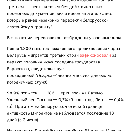
третьем — шесть человек без действительных
проездных документов, виз и видов на жительство,
которые ранее незаконно пересекли белорусско-
ллатвийскую границу”.
В отношении перевозчиков возбуждены уголовные дела.
Ровно 1.300 попыток незаконного проникновения через
Беларусь мигрантов третьих стран
зафиксировали
за
первую половину июня соседние государства
Евросоюза, свидетельствует
проведенный
“Позіркам“
анализ массива данных их
пограничных служб.
98,9% попыток — 1.286 — пришлось на Латвию.
Удельный вес Польши — 0,7% (9 попыток), Литвы — 0,4%
(5). При этом на белорусско-польской границе
активность мигрантов не наблюдается последние 13
дней (с 3 июня).
На границе с Литвой было спокойно с 31 мая по 12 июня,