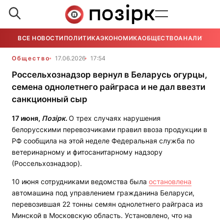
ВСЕ НОВОСТИ
ПОЛИТИКА
ЭКОНОМИКА
ОБЩЕСТВО
АНАЛИТИКА
Общество
17.06.2026
17:54
Россельхознадзор вернул в Беларусь огурцы,
семена однолетнего райграса и не дал ввезти
санкционный сыр
17 июня,
Позірк.
О трех случаях нарушения
белорусскими перевозчиками правил ввоза продукции в
РФ сообщила на этой неделе Федеральная служба по
ветеринарному и фитосанитарному надзору
(Россельхознадзор).
10 июня сотрудниками ведомства была
остановлена
автомашина под управлением гражданина Беларуси,
перевозившая 22 тонны семян однолетнего райграса из
Минской в Московскую область. Установлено, что на