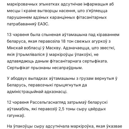
маркіровачных этыкетках адсутнічае інфармацыя аб
месцы і краіне вытворцы насення, што з’яўляецца
парушэннем адзіных каранцінных фітасанітарных
патрабаванняў ЕАЭС.
13 чэрвеня была спыненая аўтамашына пад кіраваннем
беларуса, якая перавозіла 18 тон свежых агуркоў з
Мінскай вобласці ў Маскву. Адзначаецца, што звесткі,
якія ўтрымліваліся ў маркіроўцы ўпакоўкі, не
адпавядаюць даным фітасанітарнага сертыфіката.
Сертыфікат прызнаны несапраўдным.
У абодвух выпадках аўтамашыны з грузам вернутыя ў
Беларусь, перавозчыкі прыцягнутыя да
адміністрацыйнай адказнасці.
12 чэрвеня Рассельгаснагляд затрымаў беларускі
аўтамабіль, які перавозіў 2,5 тоны сыру цвёрдых
гатункаў.
На ўпакоўцы сыру адсутнічала маркіроўка, якая ўказвае