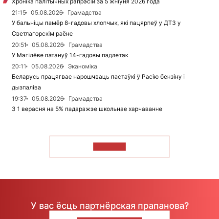
Хроніка палітычных рэпрэсій за 5 жніўня 2026 года
21:15
05.08.2026
Грамадства
У бальніцы памёр 8-гадовы хлопчык, які пацярпеў у ДТЗ у
Светлагорскім раёне
20:51
05.08.2026
Грамадства
У Магілёве патануў 14-гадовы падлетак
20:11
05.08.2026
Эканоміка
Беларусь працягвае нарошчваць пастаўкі ў Расію бензіну і
дызпаліва
19:37
05.08.2026
Грамадства
З 1 верасня на 5% падаражэе школьнае харчаванне
ЧЫТАЦЬ
У вас ёсць партнёрская прапанова?