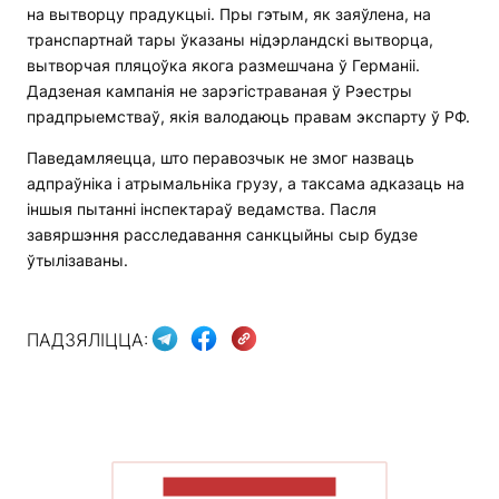
на вытворцу прадукцыі. Пры гэтым, як заяўлена, на
транспартнай тары ўказаны нідэрландскі вытворца,
вытворчая пляцоўка якога размешчана ў Германіі.
Дадзеная кампанія не зарэгістраваная ў Рэестры
прадпрыемстваў, якія валодаюць правам экспарту ў РФ.
Паведамляецца, што перавозчык не змог назваць
адпраўніка і атрымальніка грузу, а таксама адказаць на
іншыя пытанні інспектараў ведамства. Пасля
завяршэння расследавання санкцыйны сыр будзе
ўтылізаваны.
ПАДЗЯЛІЦЦА:
ПАКАЗАЦЬ БОЛЬШ