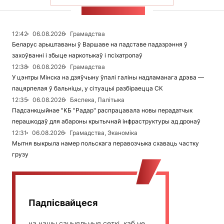
СТУЖКА НАВІН
12:42
06.08.2026
Грамадства
Беларус арыштаваны ў Варшаве на падставе падазрэння ў
захоўванні і збыце наркотыкаў і псіхатропаў
12:38
06.08.2026
Грамадства
У цэнтры Мінска на дзяўчыну ўпалі галіны надламанага дрэва —
пацярпелая ў бальніцы, у сітуацыі разбіраецца СК
12:35
06.08.2026
Бяспека, Палітыка
Падсанкцыйнае "КБ "Радар" распрацавала новы перадатчык
перашкодаў для абароны крытычнай інфраструктуры ад дронаў
12:31
06.08.2026
Грамадства, Эканоміка
Мытня выкрыла намер польскага перавозчыка схаваць частку
грузу
Падпісвайцеся
на нашы сацыяльныя сеткі, каб не