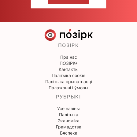
НАПІШЫЦЕ НАМ
ПОЗІРК
Пра нас
ПОЗІРК+
Кантакты
Палітыка cookie
Палітыка прыватнасці
Палажэнні і ўмовы
РУБРЫКІ
Усе навіны
Палітыка
Эканоміка
Грамадства
Бяспека