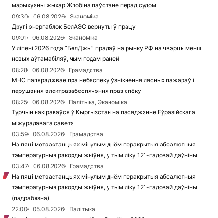
марыхуаны жыхар Жлобіна паўстане перад судом
09:30
06.08.2026
Эканоміка
Другі энергаблок БелАЭС вернуты ў працу
09:01
06.08.2026
Эканоміка
У ліпені 2026 года “БелДжы” прадаў на рынку РФ на чвэрць менш
новых аўтамабіляў, чым годам раней
08:28
06.08.2026
Грамадства
МНС папярэджвае пра небяспеку ўзнікнення лясных пажараў і
парушэння электразабеспячэння праз спёку
08:25
06.08.2026
Палітыка, Эканоміка
Турчын накіраваўся ў Кыргызстан на пасяджэнне Еўразійскага
міжурадавага савета
03:59
06.08.2026
Грамадства
На пяці метэастанцыях мінулым днём перакрытыя абсалютныя
тэмпературныя рэкорды жніўня, у тым ліку 121-гадовай даўніны
03:47
06.08.2026
Грамадства
На пяці метэастанцыях мінулым днём перакрытыя абсалютныя
тэмпературныя рэкорды жніўня, у тым ліку 121-гадовай даўніны
(падрабязна)
22:00
05.08.2026
Палітыка