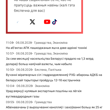
прапусціць важныя навіны (калі гэта
бяспечна для вас)
11:08
06.08.2026
Грамадства, Эканоміка
На аб'ектах АПК пашкоджаныя яшчэ дзве адзінкі тэхнікі
10:57
06.08.2026
Грамадства, Эканоміка
За сем месяцаў насельніцтва Беларусі прадало на 1,3 млрд
долараў больш наяўнай валюты, чым набыло
10:50
06.08.2026
Бяспека, Палітыка
Вучэнні міратворчых сіл і падраздзяленняў РХБ-абароны АДКБ на
беларускай тэрыторыі пройдуць 12–16 кастрычніка
10:04
06.08.2026
Эканоміка
Урад вярнуў нулявыя экспартныя пошліны на лёгкія
вуглевадародныя газы
09:55
06.08.2026
Грамадства
Абвінавачаны ў вырошчванні канопляў і захоўванні больш як 25 кг