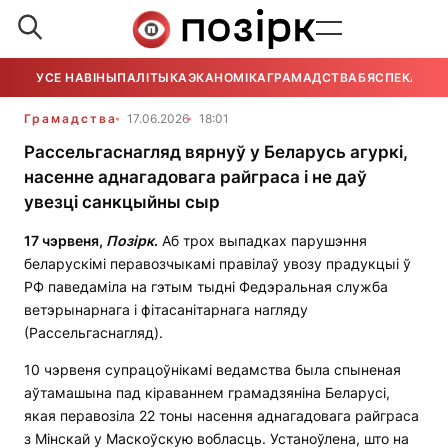
УСЕ НАВІНЫ
ПАЛІТЫКА
ЭКАНОМІКА
ГРАМАДСТВА
БЯСПЕКА
УСЕ
Грамадства
17.06.2026
18:01
Рассельгаснагляд вярнуў у Беларусь агуркі,
насенне аднагадовага райграса і не даў
увезці санкцыйны сыр
17 чэрвеня,
Позірк
.
Аб трох выпадках парушэння
беларускімі перавозчыкамі правілаў увозу прадукцыі ў
РФ паведаміла на гэтым тыдні Федэральная служба
ветэрынарнага і фітасанітарнага нагляду
(Рассельгаснагляд).
10 чэрвеня супрацоўнікамі ведамства была спыненая
аўтамашына пад кіраваннем грамадзяніна Беларусі,
якая перавозіла 22 тоны насення аднагадовага райграса
з Мінскай у Маскоўскую вобласць. Устаноўлена, што на