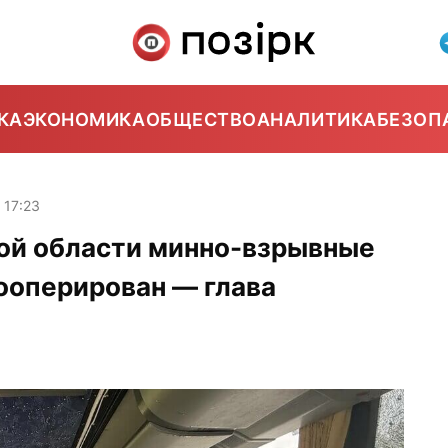
КА
ЭКОНОМИКА
ОБЩЕСТВО
АНАЛИТИКА
БЕЗОП
17:23
кой области минно-взрывные
ооперирован — глава