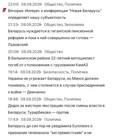
22:00
08.08.2026
Общество, Политика
Вячорка: Интерес к конференции "Новая Беларусь"
определяет нашу субъектность
21:33
08.08.2026
Общество, Экономика
Беларусь нуждается в гигантской пенсионной
реформе и пока к ней совершенно не готова —
Львовский
20:06
08.08.2026
Общество
В Белыничском районе 22-летний мотоциклист
погиб от столкновения с грузовиком КамАЗ
19:14
08.08.2026
Безопасность, Политика
Украина не угрожает Беларуси, но Минск должен
понимать, с чем столкнется в случае присоединения
к войне — Демченко
18:46
08.08.2026
Общество, Политика
Дедок за жесткую люстрацию после смены власти в
Беларуси, Турарбекова — против
17:43
08.08.2026
Политика
Беларусь до сих пор не уведомила Euronews о
признании телеканала "экстремистским" и не