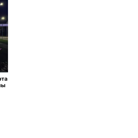
рта
ны