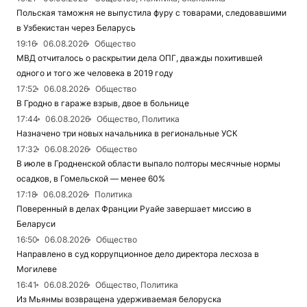
Польская таможня не выпустила фуру с товарами, следовавшими
в Узбекистан через Беларусь
19:16
06.08.2026
Общество
МВД отчиталось о раскрытии дела ОПГ, дважды похитившей
одного и того же человека в 2019 году
17:52
06.08.2026
Общество
В Гродно в гараже взрыв, двое в больнице
17:44
06.08.2026
Общество, Политика
Назначено три новых начальника в региональные УСК
17:32
06.08.2026
Общество
В июле в Гродненской области выпало полторы месячные нормы
осадков, в Гомельской — менее 60%
17:18
06.08.2026
Политика
Поверенный в делах Франции Руайе завершает миссию в
Беларуси
16:50
06.08.2026
Общество
Направлено в суд коррупционное дело директора лесхоза в
Могилеве
16:41
06.08.2026
Общество, Политика
Из Мьянмы возвращена удерживаемая белоруска