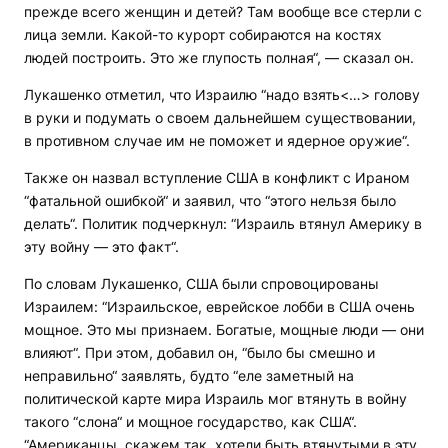
прежде всего женщин и детей? Там вообще все стерли с
лица земли. Какой-то курорт собираются на костях
людей построить. Это же глупость полная“, — сказал он.
Лукашенко отметил, что Израилю “надо взять<…> голову
в руки и подумать о своем дальнейшем существовании,
в противном случае им не поможет и ядерное оружие“.
Также он назвал вступление США в конфликт с Ираном
“фатальной ошибкой“ и заявил, что “этого нельзя было
делать“. Политик подчеркнул: “Израиль втянул Америку в
эту войну — это факт“.
По словам Лукашенко, США были спровоцированы
Израилем: “Израильское, еврейское лобби в США очень
мощное. Это мы признаем. Богатые, мощные люди — они
влияют“. При этом, добавил он, “было бы смешно и
неправильно“ заявлять, будто “еле заметный на
политической карте мира Израиль мог втянуть в войну
такого “слона“ и мощное государство, как США“.
“Американцы, скажем так, хотели быть втянутыми в эту