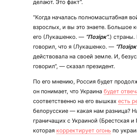
делают. Это факт“.
“Когда началась полномасштабная вой
взрослых, и вы это знаете. Большое 
его (Лукашенко. —
“Позірк“
.) страны.
говорил, что я (Лукашенко. —
“Позірк
действовала на своей земле. И, безус
говорил“, — сказал президент.
По его мнению, Россия будет продолж
он понимает, что Украина
будет отвеч
соответственно на его вышках
есть р
белорусские — какая нам разница? На
граничащих с Украиной (Брестская и
которая
корректирует огонь
по украи