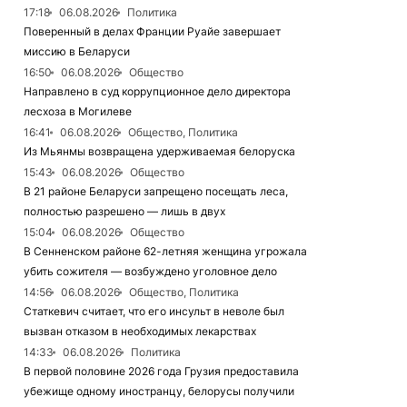
17:18
06.08.2026
Политика
Поверенный в делах Франции Руайе завершает
миссию в Беларуси
16:50
06.08.2026
Общество
Направлено в суд коррупционное дело директора
лесхоза в Могилеве
16:41
06.08.2026
Общество, Политика
Из Мьянмы возвращена удерживаемая белоруска
15:43
06.08.2026
Общество
В 21 районе Беларуси запрещено посещать леса,
полностью разрешено — лишь в двух
15:04
06.08.2026
Общество
В Сенненском районе 62-летняя женщина угрожала
убить сожителя — возбуждено уголовное дело
14:56
06.08.2026
Общество, Политика
Статкевич считает, что его инсульт в неволе был
вызван отказом в необходимых лекарствах
14:33
06.08.2026
Политика
В первой половине 2026 года Грузия предоставила
убежище одному иностранцу, белорусы получили