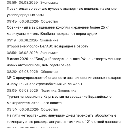
09:59
06.08.2026
Экономика
Правительство вернуло нулевые экспортные пошлины на легкие
углеводородные газы
09:43
06.08.2026
Общество
Обвиненный в выращивании конопли и хранении более 25 кг
марихуаны житель Жлобина предстанет перед судом
09:19
06.08.2026
Экономика
Второй энергоблок БелАЭС возвращен в работу
08:56
06.08.2026
Экономика
В июле 2026-го "БелДжи" продал на рынке РФ на четверть меньше
новых автомобилей, чем годом ранее
08:20
06.08.2026
Общество
МЧС предупреждает об опасности возникновения лесных пожаров
и нарушения электроснабжения из-за жары
08:09
06.08.2026
Политика, Экономика
Турчин направился в Кыргызстан на заседание Евразийского
межправительственного совета
03:54
06.08.2026
Общество
На пяти метеостанциях минувшим днем перекрыты абсолютные
температурные рекорды августа, в том числе 121-летней давности