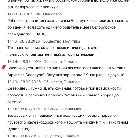
В войне против Украины с российской стороны погибло уже более
500 белорусов — Кабанчук
14:58
08.08.2026
Общество
Ребенок становится гражданином Беларуси независимо от места
рождения, если хоть один его родитель имеет белорусское
гражданство — МВД
14:16
08.08.2026
Общество, Политика
Тихановская призвала правозащитников дать экс-
политзаключенным понятный алгоритм помощи
13:54
08.08.2026
Общество, Политика
Бабарико усомнился во влиянии демсил, сославшись на мнения
"друзей в Беларуси", Латушко парировал: "У нас разные друзья"
13:20
08.08.2026
Общество, Политика
Северинец: Нужно иметь команды, готовые при возможности
провести в регионах Беларуси "от акций и новых выборов до
реформ"
12:51
08.08.2026
Политика, Экономика
Беларусь могут подключить к реализации проекта первого
грузового железнодорожного маршрута между РФ и Пакистаном
(дополнено)
12:16
08.08.2026
Общество, Политика