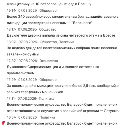
Францкевичу на 10 лет запрещен въезд в Польшу
19:14
07.08.2026
Общество
Более 340 аварийно-восстановительных бригад задействовано в
ликвидации последствий непогоды — "Белэнерго"
18:17
07.08.2026
Общество
Двухлетняя девочка выпала из окна четвертого этажа в Бресте
18:07
07.08.2026
Общество, Политика
За неделю для детей политзаключенных собрана почти половина
заявленной суммы
17:37
07.08.2026
Экономика
Лукашенко: Сдерживание цен и инфляции остается за
правительством
17:26
07.08.2026
Общество
За восемь дней в милицию поступило более 2,5 тыс. сообщений о
звонках телефонных мошенников
17:11
07.08.2026
Политика
Военно-политическое руководство Беларуси будет привлечено к
ответственности за соучастие в российской агрессии — Латушко
16:57
07.08.2026
Политика
Военно-политическое руководство Беларуси будет привлечено к