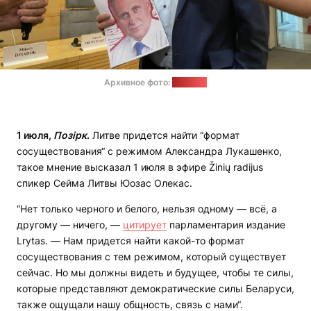
Архивное фото:
"Позірк"
1 июля,
Позірк
.
Литве придется найти “формат
сосуществования“ с режимом Александра Лукашенко,
такое мнение высказал 1 июля в эфире Žinių radijus
спикер Сейма Литвы Юозас Олекас.
“Нет только черного и белого, нельзя одному — всё, а
другому — ничего, —
цитирует
парламентария издание
Lrytas. — Нам придется найти какой-то формат
сосуществования с тем режимом, который существует
сейчас. Но мы должны видеть и будущее, чтобы те силы,
которые представляют демократические силы Беларуси,
также ощущали нашу общность, связь с нами“.