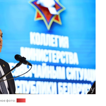
ное фото:
sb.by