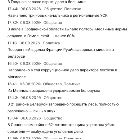
В Гродно в гараже взрыв, двое в больнице
17:44
06.08.2026
Общество, Политика
Назначено три новых начальника в региональные УСК
17:32
06.08.2026
Общество
В июле в Гродненской области выпало полторы месячные нормы
осадков, в Гомельской — менее 60%
17:18
06.08.2026
Политика
Поверенный в делах Франции Руайе завершает миссию в
Беларуси
16:50
06.08.2026
Общество
Направлено в суд коррупционное дело директора лесхоза в
Могилеве
16:41
06.08.2026
Общество, Политика
Из Мьянмы возвращена удерживаемая белоруска
15:43
06.08.2026
Общество
В 21 районе Беларуси запрещено посещать леса, полностью
разрешено — лишь в двух
15:04
06.08.2026
Общество
В Сенненском районе 62-летняя женщина угрожала убить
сожителя — возбуждено уголовное дело
14:56
06.08.2026
Общество, Политика