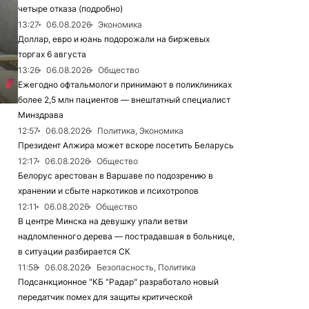
четыре отказа (подробно)
13:27
06.08.2026
Экономика
Доллар, евро и юань подорожали на биржевых
торгах 6 августа
13:26
06.08.2026
Общество
Ежегодно офтальмологи принимают в поликлиниках
более 2,5 млн пациентов — внештатный специалист
Минздрава
12:57
06.08.2026
Политика, Экономика
Президент Алжира может вскоре посетить Беларусь
12:17
06.08.2026
Общество
Белорус арестован в Варшаве по подозрению в
хранении и сбыте наркотиков и психотропов
12:11
06.08.2026
Общество
В центре Минска на девушку упали ветви
надломленного дерева — пострадавшая в больнице,
в ситуации разбирается СК
11:58
06.08.2026
Безопасность, Политика
Подсанкционное "КБ "Радар" разработало новый
передатчик помех для защиты критической