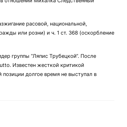
а в отношении Михалка Следственный
разжигание расовой, национальной,
ажды или розни) и ч. 1 ст. 368 (оскорбление
дер группы “Ляпис Трубецкой“. После
utto. Известен жесткой критикой
й позиции долгое время не выступал в