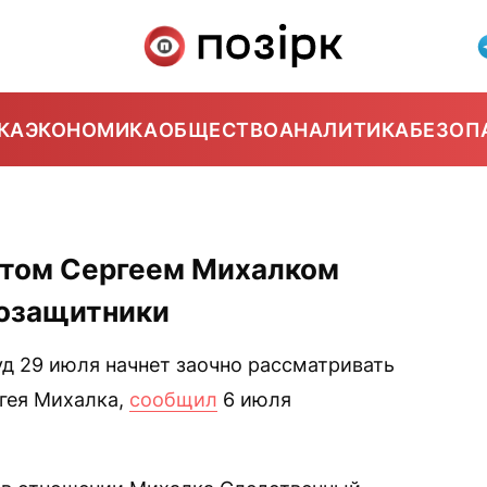
КА
ЭКОНОМИКА
ОБЩЕСТВО
АНАЛИТИКА
БЕЗОП
нтом Сергеем Михалком
возащитники
д 29 июля начнет заочно рассматривать
ргея Михалка,
сообщил
6 июля