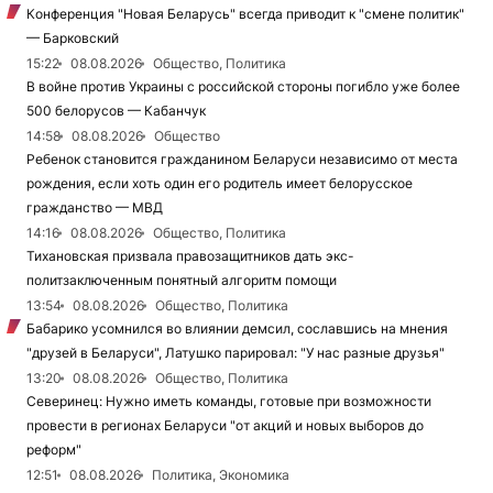
Конференция "Новая Беларусь" всегда приводит к "смене политик"
— Барковский
15:22
08.08.2026
Общество, Политика
В войне против Украины с российской стороны погибло уже более
500 белорусов — Кабанчук
14:58
08.08.2026
Общество
Ребенок становится гражданином Беларуси независимо от места
рождения, если хоть один его родитель имеет белорусское
гражданство — МВД
14:16
08.08.2026
Общество, Политика
Тихановская призвала правозащитников дать экс-
политзаключенным понятный алгоритм помощи
13:54
08.08.2026
Общество, Политика
Бабарико усомнился во влиянии демсил, сославшись на мнения
"друзей в Беларуси", Латушко парировал: "У нас разные друзья"
13:20
08.08.2026
Общество, Политика
Северинец: Нужно иметь команды, готовые при возможности
провести в регионах Беларуси "от акций и новых выборов до
реформ"
12:51
08.08.2026
Политика, Экономика