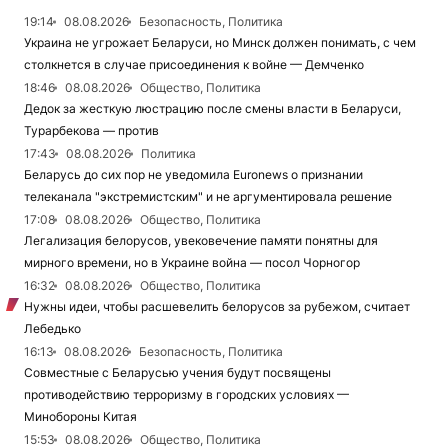
19:14
08.08.2026
Безопасность, Политика
Украина не угрожает Беларуси, но Минск должен понимать, с чем
столкнется в случае присоединения к войне — Демченко
18:46
08.08.2026
Общество, Политика
Дедок за жесткую люстрацию после смены власти в Беларуси,
Турарбекова — против
17:43
08.08.2026
Политика
Беларусь до сих пор не уведомила Euronews о признании
телеканала "экстремистским" и не аргументировала решение
17:08
08.08.2026
Общество, Политика
Легализация белорусов, увековечение памяти понятны для
мирного времени, но в Украине война — посол Чорногор
16:32
08.08.2026
Общество, Политика
Нужны идеи, чтобы расшевелить белорусов за рубежом, считает
Лебедько
16:13
08.08.2026
Безопасность, Политика
Совместные с Беларусью учения будут посвящены
противодействию терроризму в городских условиях —
Минобороны Китая
15:53
08.08.2026
Общество, Политика