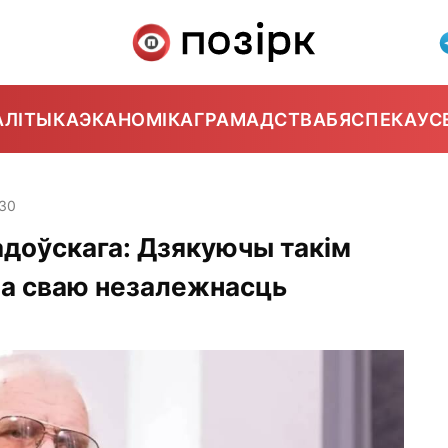
АЛІТЫКА
ЭКАНОМІКА
ГРАМАДСТВА
БЯСПЕКА
УС
:30
адоўскага: Дзякуючы такім
ла сваю незалежнасць