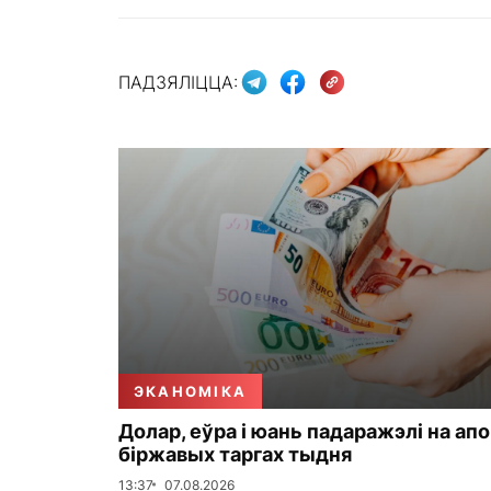
ПАДЗЯЛІЦЦА:
ЭКАНОМІКА
Долар, еўра і юань падаражэлі на ап
біржавых таргах тыдня
13:37
07.08.2026