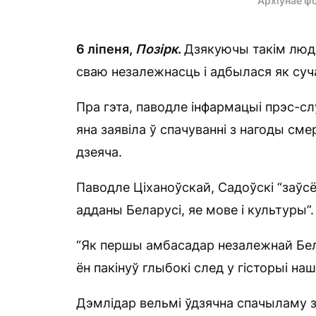
Архіўнае ф
6 ліпеня,
Позірк
.
Дзякуючы такім людз
сваю незалежнасць і адбылася як суч
Пра гэта, паводле інфармацыі прэс-с
яна заявіла ў спачуванні з нагоды сме
дзеяча.
Паводле Ціханоўскай, Садоўскі “заўс
адданы Беларусі, яе мове і культуры”.
“Як першы амбасадар незалежнай Белар
ён пакінуў глыбокі след у гісторыі на
Дэмлідар вельмі ўдзячна спачыламу з