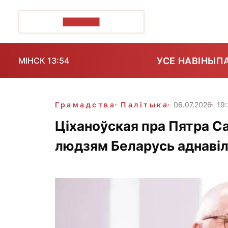
ПОЗІРК+
УСЕ НАВІНЫ
П
МІНСК 13:54
Грамадства
Палітыка
06.07.2026
19
Ціханоўская пра Пятра С
людзям Беларусь аднаві