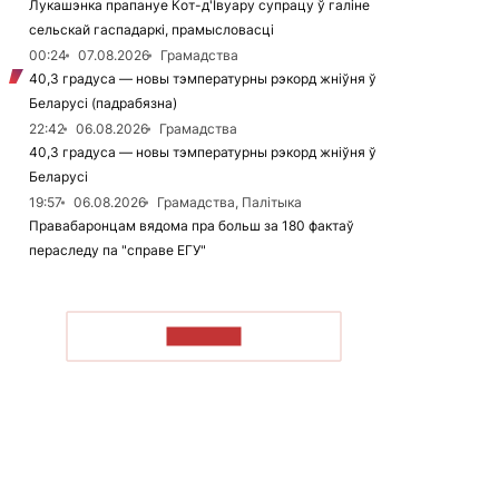
Лукашэнка прапануе Кот-д'Івуару супрацу ў галіне
сельскай гаспадаркі, прамысловасці
00:24
07.08.2026
Грамадства
40,3 градуса — новы тэмпературны рэкорд жніўня ў
Беларусі (падрабязна)
22:42
06.08.2026
Грамадства
40,3 градуса — новы тэмпературны рэкорд жніўня ў
Беларусі
19:57
06.08.2026
Грамадства, Палітыка
Правабаронцам вядома пра больш за 180 фактаў
пераследу па "справе ЕГУ"
ЧЫТАЦЬ