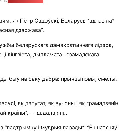
ота:
"Радыё Свабода"
ям, як Пётр Садоўскі, Беларусь “аднавіла*
асная дзяржава”.
лужбы беларускага дэмакратычнага лідэра,
рці лінгвіста, дыпламата і грамадскага
ёды быў на баку дабра: прынцыповы, смелы,
усі, як дэпутат, як вучоны і як грамадзянін
шай краіны”, — дадала яна.
а “падтрымку і мудрыя парады”: “Ён натхняў