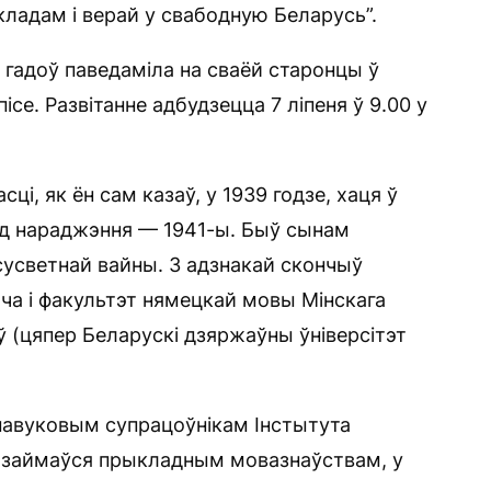
ладам і верай у свабодную Беларусь”.
 гадоў паведаміла на сваёй старонцы ў
ісе. Развітанне адбудзецца 7 ліпеня ў 9.00 у
ці, як ён сам казаў, у 1939 годзе, хаця ў
од нараджэння — 1941-ы. Быў сынам
 сусветнай вайны. З адзнакай скончыў
ча і факультэт нямецкай мовы Мінскага
ў (цяпер Беларускі дзяржаўны ўніверсітэт
навуковым супрацоўнікам Інстытута
 займаўся прыкладным мовазнаўствам, у