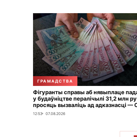
ГРАМАДСТВА
Фігуранты справы аб нявыплаце пад
у будаўніцтве пералічылі 31,2 млн ру
просяць вызваліць ад адказнасці — 
12:53
07.08.2026