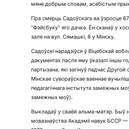
мяне добрым словам, асабістым прык
Пра смерць Садоўскага ва ўзросце 87
“Фэйсбуку” яго дачка. Ён сканаў у хосп
зале на вул. Сямашкі, 8 у Мінску.
Садоўскі нарадзіўся ў Віцебскай воблас
дакументах пасля яму ўказалі іншы г
партызана, які загінуў падчас Другой
Мінскае сувораўскае ваеннае вучыліш
педагагічнага інстытута замежных мо
замежных моў).
Выкладаў у сваёй альма-матэр. Быў 
мовазнаўства Акадэміі навук БССР —