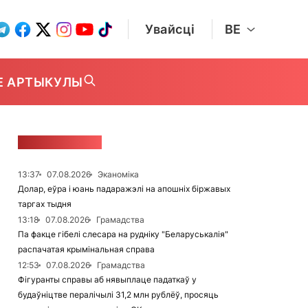
Увайсці
BE
Е АРТЫКУЛЫ
СТУЖКА НАВІН
13:37
07.08.2026
Эканоміка
Долар, еўра і юань падаражэлі на апошніх біржавых
таргах тыдня
13:18
07.08.2026
Грамадства
Па факце гібелі слесара на рудніку "Беларуськалія"
распачатая крымінальная справа
12:53
07.08.2026
Грамадства
Фігуранты справы аб нявыплаце падаткаў у
будаўніцтве пералічылі 31,2 млн рублёў, просяць