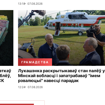
13:18
07.08.2026
ГРАМАДСТВА
аткаў
Лукашэнка раскрытыкаваў стан палёў у
блёў,
Мінскай вобласці і запатрабаваў "імем
СК
рэвалюцыі" навесці парадак
12:24
07.08.2026