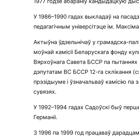
1977 годзе абараніў кандыдацкую ды
У 1986–1990 гадах выкладаў на пасад
педагагічным універсітэце ім. Максіма
Актыўна ўдзельнічаў у грамадска-пал
моўнай камісіі Беларускага фонду куль
Вярхоўнага Савета БССР па пытаннях 
дэпутатам ВС БССР 12-га склікання (с
прэзідыуме і ўзначальваў камісію па
сувязях.
У 1992–1994 гадах Садоўскі быў пер
Германіі.
З 1996 па 1999 год працаваў дарадцам 