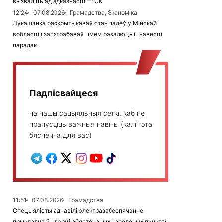
вызваліць ад адказнасці — СК
12:24
07.08.2026
Грамадства, Эканоміка
Лукашэнка раскрытыкаваў стан палёў у Мінскай
вобласці і запатрабаваў "імем рэвалюцыі" навесці
парадак
Падпісвайцеся
на нашы сацыяльныя сеткі, каб не
прапусціць важныя навіны (калі гэта
бяспечна для вас)
11:51
07.08.2026
Грамадства
Спецыялісты аднавілі электразабеспячэнне
прыкладна ў чвэрці абясточаных населеных пунктаў