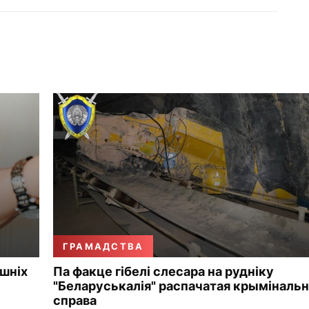
ГРАМАДСТВА
ошніх
Па факце гібелі слесара на рудніку
"Беларуськалія" распачатая крымінальн
справа