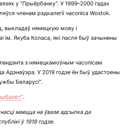
вязях у “Прыёрбанку”. У 1999–2000 гадах
ўляўся членам рэдкалегіі часопіса Wostok.
од, выкладаў нямецкую мову і
і ім. Якуба Коласа, які пасля быў зачынены
эспандэнта з нямецкамоўным часопісам
 Адэнаўэра. У 2019 годзе ён быў удастоены
ужбы Беларусі”.
шыбалет”
.
насці маецца на ўвазе адсылка да
ублікі ў 1918 годзе.