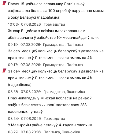
Пасля 15-дзённага перапынку Латвія зноў
зафіксавала больш за 100 спробаў парушэння мяжы
з боку Беларусі (падрабязна)
10:03
07.08.2026
Грамадства
Жыхар Віцебска з псіхічным захворваннем
абвінавачаны ў забойстве 10-месячнай дзяўчынкі
09:19
07.08.2026
Грамадства, Палітыка
За сем месяцаў колькасць беларусаў з дазволам на
пражыванне ў Літве зменшылася амаль на 4%
09:17
07.08.2026
Грамадства, Палітыка
За сем месяцаў колькасць беларусаў з дазволам на
пражыванне ў Літве зменшылася амаль на 4%
(падрабязна)
08:58
07.08.2026
Грамадства, Эканоміка
Праз непагадзь у Мінскай вобласці на ранак 7
жніўня без электрычнасці заставалася 288
населеных пунктаў
08:54
07.08.2026
Грамадства
У Мазырскім раёне патануў 4-гадовы хлопчык
08:27
07.08.2026
Палітыка, Эканоміка