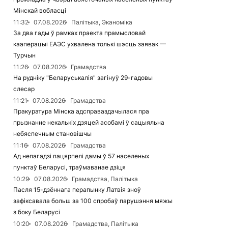
Мінскай вобласці
11:32
07.08.2026
Палітыка, Эканоміка
За два гады ў рамках праекта прамысловай
кааперацыі ЕАЭС ухвалена толькі шэсць заявак —
Турчын
11:26
07.08.2026
Грамадства
На рудніку "Беларуськалія" загінуў 29-гадовы
слесар
11:21
07.08.2026
Грамадства
Пракуратура Мінска адсправаздачылася пра
прызнанне некалькіх дзяцей асобамі ў сацыяльна
небяспечным становішчы
11:16
07.08.2026
Грамадства
Ад непагадзі пацярпелі дамы ў 57 населеных
пунктаў Беларусі, траўмаванае дзіця
10:29
07.08.2026
Грамадства, Палітыка
Пасля 15-дзённага перапынку Латвія зноў
зафіксавала больш за 100 спробаў парушэння мяжы
з боку Беларусі
10:20
07.08.2026
Грамадства, Палітыка