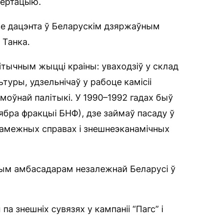
сертацыю.
зе дацэнта ў Беларускім дзяржаўным
 Танка.
ітычным жыцці краіны: уваходзіў у склад
туры, удзельнічаў у рабоце камісіі
моўнай палітыкі. У 1990–1992 гадах быў
ябра фракцыі БНФ), дзе займаў пасаду ў
 замежных справах і знешнеэканамічных
шым амбасадарам незалежнай Беларусі ў
па знешніх сувязях у кампаніі “Пагс” і