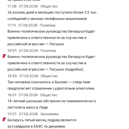
17:26
07.08.2026
Общество
За восемь дней в милицию поступило более 2,5 тыс.
сообщений о звонках телефонных мошенников
17:11
07.08.2026
Политика
Военно-политическое руководство Беларуси будет
привлечено к ответственности за соучастие в
российской агрессии — Латушко
16:57
07.08.2026
Политика
Военно-политическое руководство Беларуси будет
привлечено к ответственности за соучастие в
российской агрессии — Латушко (подробно)
16:35
07.08.2026
Общество
Три человека скончалось в Быхове — следствие
предполагает отравление суррогатным алкоголем
16:21
07.08.2026
Общество
14-летний школьник обстрелял из пневматического
пистолета киоск в Лиде
15:57
07.08.2026
Экономика
Беларусь пятый месяц подряд является
аутсайдером в ЕАЭС по динамике