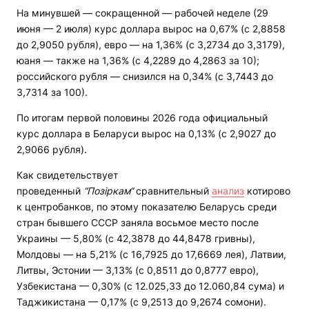
На минувшей — сокращенной — рабочей неделе (29
июня — 2 июля) курс доллара вырос на 0,67% (с 2,8858
до 2,9050 рубля), евро — на 1,36% (с 3,2734 до 3,3179),
юаня — также на 1,36% (с 4,2289 до 4,2863 за 10);
российского рубля — снизился на 0,34% (с 3,7443 до
3,7314 за 100).
По итогам первой половины 2026 года официальный
курс доллара в Беларуси вырос на 0,13% (с 2,9027 до
2,9066 рубля).
Как свидетельствует
проведенный
“Позіркам“
сравнительный
анализ
котирово
к центробанков, по этому показателю Беларусь среди
стран бывшего СССР заняла восьмое место после
Украины — 5,80% (с 42,3878 до 44,8478 гривны),
Молдовы — на 5,21% (с 16,7925 до 17,6669 лея), Латвии,
Литвы, Эстонии — 3,13% (с 0,8511 до 0,8777 евро),
Узбекистана — 0,30% (с 12.025,33 до 12.060,84 сума) и
Таджикистана — 0,17% (с 9,2513 до 9,2674 сомони).