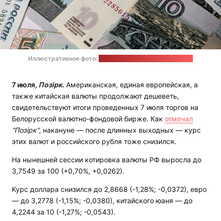
Иллюстративное фото:
Vardan Papikyan / unsplash.com
7 июля,
Позірк
.
Американская, единая европейская, а
также китайская валюты продолжают дешеветь,
свидетельствуют итоги проведенных 7 июля торгов на
Белорусской валютно-фондовой бирже. Как
отмечал
“Позірк“
, накануне — после длинных выходных — курс
этих валют и российского рубля тоже снизился.
На нынешней сессии котировка валюты РФ выросла до
3,7549 за 100 (+0,70%, +0,0262).
Курс доллара снизился до 2,8668 (-1,28%; -0,0372), евро
— до 3,2778 (-1,15%; -0,0380), китайского юаня — до
4,2244 за 10 (-1,27%; -0,0543).