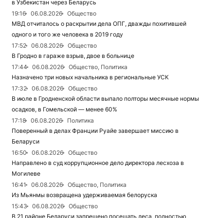
в Узбекистан через Беларусь
19:16
06.08.2026
Общество
МВД отчиталось о раскрытии дела ОПГ, дважды похитившей
одного и того же человека в 2019 году
17:52
06.08.2026
Общество
В Гродно в гараже взрыв, двое в больнице
17:44
06.08.2026
Общество, Политика
Назначено три новых начальника в региональные УСК
17:32
06.08.2026
Общество
В июле в Гродненской области выпало полторы месячные нормы
осадков, в Гомельской — менее 60%
17:18
06.08.2026
Политика
Поверенный в делах Франции Руайе завершает миссию в
Беларуси
16:50
06.08.2026
Общество
Направлено в суд коррупционное дело директора лесхоза в
Могилеве
16:41
06.08.2026
Общество, Политика
Из Мьянмы возвращена удерживаемая белоруска
15:43
06.08.2026
Общество
В 21 районе Беларуси запрещено посещать леса, полностью