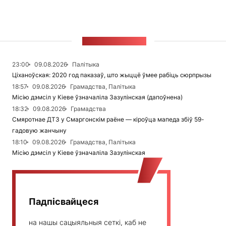
СТУЖКА НАВІН
23:00
09.08.2026
Палітыка
Ціханоўская: 2020 год паказаў, што жыццё ўмее рабіць сюрпрызы
18:57
09.08.2026
Грамадства, Палітыка
Місію дэмсіл у Кіеве ўзначаліла Зазулінская (дапоўнена)
18:32
09.08.2026
Грамадства
Смяротнае ДТЗ у Смаргонскім раёне — кіроўца мапеда збіў 59-
гадовую жанчыну
18:10
09.08.2026
Грамадства, Палітыка
Місію дэмсіл у Кіеве ўзначаліла Зазулінская
Падпісвайцеся
на нашы сацыяльныя сеткі, каб не