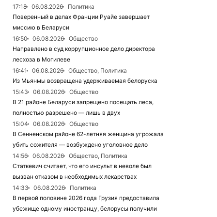
17:18
06.08.2026
Политика
Поверенный в делах Франции Руайе завершает
миссию в Беларуси
16:50
06.08.2026
Общество
Направлено в суд коррупционное дело директора
лесхоза в Могилеве
16:41
06.08.2026
Общество, Политика
Из Мьянмы возвращена удерживаемая белоруска
15:43
06.08.2026
Общество
В 21 районе Беларуси запрещено посещать леса,
полностью разрешено — лишь в двух
15:04
06.08.2026
Общество
В Сенненском районе 62-летняя женщина угрожала
убить сожителя — возбуждено уголовное дело
14:56
06.08.2026
Общество, Политика
Статкевич считает, что его инсульт в неволе был
вызван отказом в необходимых лекарствах
14:33
06.08.2026
Политика
В первой половине 2026 года Грузия предоставила
убежище одному иностранцу, белорусы получили