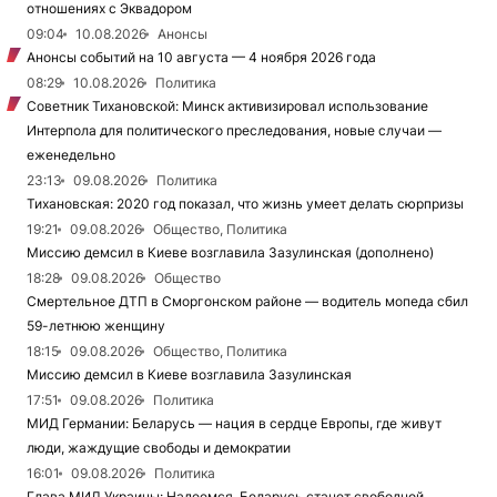
отношениях с Эквадором
09:04
10.08.2026
Анонсы
Анонсы событий на 10 августа — 4 ноября 2026 года
08:29
10.08.2026
Политика
Советник Тихановской: Минск активизировал использование
Интерпола для политического преследования, новые случаи —
еженедельно
23:13
09.08.2026
Политика
Тихановская: 2020 год показал, что жизнь умеет делать сюрпризы
19:21
09.08.2026
Общество, Политика
Миссию демсил в Киеве возглавила Зазулинская (дополнено)
18:28
09.08.2026
Общество
Смертельное ДТП в Сморгонском районе — водитель мопеда сбил
59-летнюю женщину
18:15
09.08.2026
Общество, Политика
Миссию демсил в Киеве возглавила Зазулинская
17:51
09.08.2026
Политика
МИД Германии: Беларусь — нация в сердце Европы, где живут
люди, жаждущие свободы и демократии
16:01
09.08.2026
Политика
Глава МИД Украины: Надеемся, Беларусь станет свободной