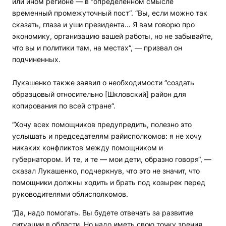
или ином регионе — в “определенном смысле
временный промежуточный пост“. “Вы, если можно так
сказать, глаза и уши президента… Я вам говорю про
экономику, организацию вашей работы, но не забывайте,
что вы и политики там, на местах“, — призвал он
подчиненных.
Лукашенко также заявил о необходимости “создать
образцовый относительно [Шкловский] район для
копирования по всей стране“.
“Хочу всех помощников предупредить, полезно это
услышать и председателям райисполкомов: я не хочу
никаких конфликтов между помощником и
губернатором. И те, и те — мои дети, образно говоря“, —
сказал Лукашенко, подчеркнув, что это не значит, что
помощники должны ходить и брать под козырек перед
руководителями облисполкомов.
“Да, надо помогать. Вы будете отвечать за развитие
ситуации в области. Но надо иметь свою точку зрения.