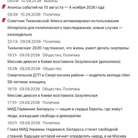
09:04
10.08.2026
Анонсы
Анонсы событий на 10 августа — 4 ноября 2026 года
08:29
10.08.2026
Политика
Советник Тихановской: Минск активизировал использование
Интерпола для политического преследования, новые случаи —
еженедельно
23:13
09.08.2026
Политика
Тихановская: 2020 год показал, что жизнь умеет делать сюрпризы
19:21
09.08.2026
Общество, Политика
Миссию демсил в Киеве возглавила Зазулинская (дополнено)
18:28
09.08.2026
Общество
Смертельное ДТП в Сморгонском районе — водитель мопеда сбил
59-летнюю женщину
18:15
09.08.2026
Общество, Политика
Миссию демсил в Киеве возглавила Зазулинская
17:51
09.08.2026
Политика
МИД Германии: Беларусь — нация в сердце Европы, где живут
люди, жаждущие свободы и демократии
16:01
09.08.2026
Политика
Глава МИД Украины: Надеемся, Беларусь станет свободной
страной, будущее которой начнет определять народ, а не Москва