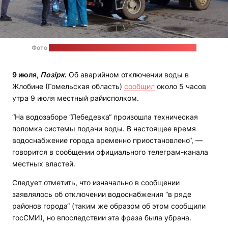
Фото
в телеграм-канале Жлобинского райисполкома
9 июля,
Позірк
.
Об аварийном отключении воды в
Жлобине (Гомельская область)
сообщил
около 5 часов
утра 9 июля местный райисполком.
“На водозаборе “Лебедевка“ произошла техническая
поломка системы подачи воды. В настоящее время
водоснабжение города временно приостановлено“, —
говорится в сообщении официального телеграм-канала
местных властей.
Следует отметить, что изначально в сообщении
заявлялось об отключении водоснабжения “в ряде
районов города“ (таким же образом об этом сообщили
госСМИ), но впоследствии эта фраза была убрана.