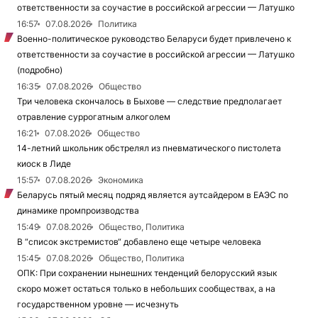
ответственности за соучастие в российской агрессии — Латушко
16:57
07.08.2026
Политика
Военно-политическое руководство Беларуси будет привлечено к
ответственности за соучастие в российской агрессии — Латушко
(подробно)
16:35
07.08.2026
Общество
Три человека скончалось в Быхове — следствие предполагает
отравление суррогатным алкоголем
16:21
07.08.2026
Общество
14-летний школьник обстрелял из пневматического пистолета
киоск в Лиде
15:57
07.08.2026
Экономика
Беларусь пятый месяц подряд является аутсайдером в ЕАЭС по
динамике промпроизводства
15:49
07.08.2026
Общество, Политика
В “список экстремистов“ добавлено еще четыре человека
15:45
07.08.2026
Общество, Политика
ОПК: При сохранении нынешних тенденций белорусский язык
скоро может остаться только в небольших сообществах, а на
государственном уровне — исчезнуть