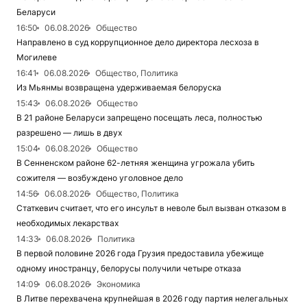
Беларуси
16:50
06.08.2026
Общество
Направлено в суд коррупционное дело директора лесхоза в
Могилеве
16:41
06.08.2026
Общество, Политика
Из Мьянмы возвращена удерживаемая белоруска
15:43
06.08.2026
Общество
В 21 районе Беларуси запрещено посещать леса, полностью
разрешено — лишь в двух
15:04
06.08.2026
Общество
В Сенненском районе 62-летняя женщина угрожала убить
сожителя — возбуждено уголовное дело
14:56
06.08.2026
Общество, Политика
Статкевич считает, что его инсульт в неволе был вызван отказом в
необходимых лекарствах
14:33
06.08.2026
Политика
В первой половине 2026 года Грузия предоставила убежище
одному иностранцу, белорусы получили четыре отказа
14:09
06.08.2026
Экономика
В Литве перехвачена крупнейшая в 2026 году партия нелегальных