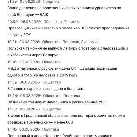
21:23
06.08.2026
Политика
Волна давления на родственников выехавших журналистов по
всей Беларуси — БАЖ
20:06
06.08.2026
Общество, Политика
Правозащитникам известно о более чем 180 фактах преследования
по "делу ЕГУ"
19:21
06.08.2026
Общество, Политика, Экономика
Польская таможня не выпустила фуру с товарами, следовавшими
в Узбекистан через Беларусь
19:16
06.08.2026
Общество
МВД отчиталось о раскрытии дела ОПГ, дважды похитившей
одного и того же человека в 2019 году
17:52
06.08.2026
Общество
В Гродно в гараже взрыв, двое в больнице
17:44
06.08.2026
Общество, Политика
Назначено три новых начальника в региональные УСК
17:32
06.08.2026
Общество
В июле в Гродненской области выпало полторы месячные нормы
осадков, в Гомельской — менее 60%
17:18
06.08.2026
Политика
Поверенный в делах Франции Руайе завершает миссию в