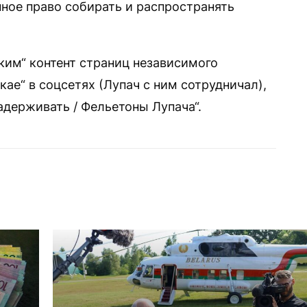
нное право собирать и распространять
ким“ контент страниц независимого
ае“ в соцсетях (Лупач с ним сотрудничал),
адерживать / Фельетоны Лупача“.