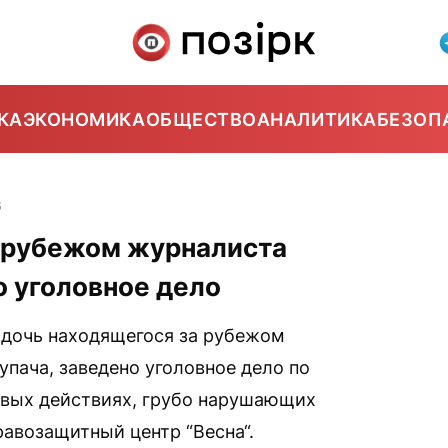
КА
ЭКОНОМИКА
ОБЩЕСТВО
АНАЛИТИКА
БЕЗОП
6
а рубежом журналиста
 уголовное дело
 дочь находящегося за рубежом
пача, заведено уголовное дело по
повых действиях, грубо нарушающих
авозащитный центр “Весна“.