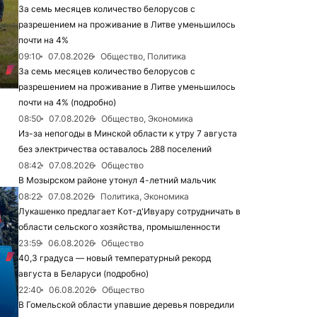
За семь месяцев количество белорусов с
разрешением на проживание в Литве уменьшилось
почти на 4%
09:10
07.08.2026
Общество, Политика
За семь месяцев количество белорусов с
разрешением на проживание в Литве уменьшилось
почти на 4% (подробно)
08:50
07.08.2026
Общество, Экономика
Из-за непогоды в Минской области к утру 7 августа
без электричества оставалось 288 поселений
08:42
07.08.2026
Общество
В Мозырском районе утонул 4-летний мальчик
08:22
07.08.2026
Политика, Экономика
Лукашенко предлагает Кот-д'Ивуару сотрудничать в
области сельского хозяйства, промышленности
23:59
06.08.2026
Общество
40,3 градуса — новый температурный рекорд
августа в Беларуси (подробно)
22:40
06.08.2026
Общество
В Гомельской области упавшие деревья повредили