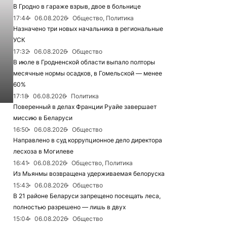
В Гродно в гараже взрыв, двое в больнице
17:44
06.08.2026
Общество, Политика
Назначено три новых начальника в региональные
УСК
17:32
06.08.2026
Общество
В июле в Гродненской области выпало полторы
месячные нормы осадков, в Гомельской — менее
60%
17:18
06.08.2026
Политика
Поверенный в делах Франции Руайе завершает
миссию в Беларуси
16:50
06.08.2026
Общество
Направлено в суд коррупционное дело директора
лесхоза в Могилеве
16:41
06.08.2026
Общество, Политика
Из Мьянмы возвращена удерживаемая белоруска
15:43
06.08.2026
Общество
В 21 районе Беларуси запрещено посещать леса,
полностью разрешено — лишь в двух
15:04
06.08.2026
Общество