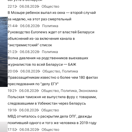
22:12
06.08.2026
Общество
В Мозыре ребенок выпал из окна — второй случай
за неделю, на этот раз смертельный
21:44
06.08.2026
Политика
Руководство Euronews ждет от властей Беларуси
объяснений из-за включения канала в
"экстремистский" список
21:23
06.08.2026
Политика
Волна давления на родственников выехавших
журналистов по всей Беларуси — БАЖ
20:06
06.08.2026
Общество, Политика
Правозащитникам известно о более чем 180 фактах
преследования по "делу ЕГУ"
19:21
06.08.2026
Общество, Политика, Экономика
Польская таможня не выпустила фуру с товарами,
следовавшими в Узбекистан через Беларусь
19:16
06.08.2026
Общество
МВД отчиталось о раскрытии дела ОПГ, дважды
похитившей одного и того же человека в 2019 году
17:52
06.08.2026
Общество