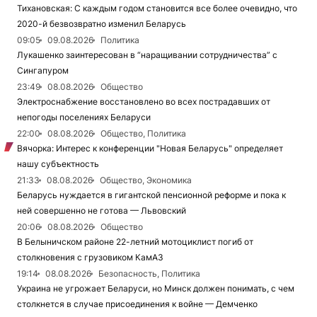
Тихановская: С каждым годом становится все более очевидно, что
2020-й безвозвратно изменил Беларусь
09:05
09.08.2026
Политика
Лукашенко заинтересован в “наращивании сотрудничества” с
Сингапуром
23:49
08.08.2026
Общество
Электроснабжение восстановлено во всех пострадавших от
непогоды поселениях Беларуси
22:00
08.08.2026
Общество, Политика
Вячорка: Интерес к конференции "Новая Беларусь" определяет
нашу субъектность
21:33
08.08.2026
Общество, Экономика
Беларусь нуждается в гигантской пенсионной реформе и пока к
ней совершенно не готова — Львовский
20:06
08.08.2026
Общество
В Белыничском районе 22-летний мотоциклист погиб от
столкновения с грузовиком КамАЗ
19:14
08.08.2026
Безопасность, Политика
Украина не угрожает Беларуси, но Минск должен понимать, с чем
столкнется в случае присоединения к войне — Демченко