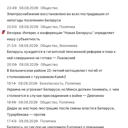
23:49
08.08.2026
Общество
Электроснабжение восстановлено во всех пострадавших от
непогоды поселениях Беларуси
22:00
08.08.2026
Общество, Политика
Вячорка: Интерес к конференции "Новая Беларусь" определяет
нашу субъектность
21:33
08.08.2026
Общество, Экономика
Беларусь нуждается в гигантской пенсионной реформе и пока к
ней совершенно не готова — Львовский
20:06
08.08.2026
Общество
В Белыничском районе 22-летний мотоциклист погиб от
столкновения с грузовиком КамАЗ
19:14
08.08.2026
Безопасность, Политика
Украина не угрожает Беларуси, но Минск должен понимать, с чем
столкнется в случае присоединения к войне — Демченко
18:46
08.08.2026
Общество, Политика
Дедок за жесткую люстрацию после смены власти в Беларуси,
Турарбекова — против
17:43
08.08.2026
Политика
Беларусь до сих пор не уведомила Euronews о признании