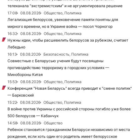
телеканала "экстремистским" и не аргументировала решение
17:08
08.08.2026
Общество, Политика
Легализация белорусов, увековечение памяти понятны для
мирного времени, но в Украине война — посол Чорногор
16:32
08.08.2026
Общество, Политика
Нужны идеи, чтобы расшевелить белорусов за рубежом, считает
Лебедько
16:13
08.08.2026
Безопасность, Политика
Совместные с Беларусью учения будут посвящены
противодействию терроризму в городских условиях —
Минобороны Китая
15:53
08.08.2026
Общество, Политика
Конференция "Новая Беларусь" всегда приводит к "смене политик"
— Барковский
15:22
08.08.2026
Общество, Политика
В войне против Украины с российской стороны погибло уже более
500 белорусов — Кабанчук
14:58
08.08.2026
Общество
Ребенок становится гражданином Беларуси независимо от места
рождения, если хоть один его родитель имеет белорусское