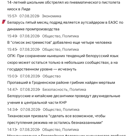
14-летний школьник обстрелял из пневматического пистолета
киоск в Лиде
15:57
07.08.2026
Экономика
Беларусь пятый месяц подряд является аутсайдером в ЕАЭС по
динамике промпроизводства
15:49
07.08.2026
Общество, Политика
В “список экстремистов“ добавлено еще четыре человека
15:45
07.08.2026
Общество, Политика
ОПК: При сохранении нынешних тенденций белорусский язык
скоро может остаться только в небольших сообществах, а на
государственном уровне — исчезнуть
15:03
07.08.2026
Общество
Пропавший в Гродненском районе грибник найден мертвым
14:47
07.08.2026
Безопасность, Политика
Белорусские и китайские десантники проведут двухнедельные
учения в центральной части КНР
14:34
07.08.2026
Общество, Политика
Тихановская призвала "сделать все возможное, чтобы
преступления режима не остались безнаказанными"
14:13
07.08.2026
Общество, Политика
Международная и Европейская федерации журналистов требуют