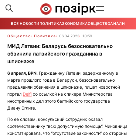
ВСЕ НОВОСТИ
ПОЛИТИКА
ЭКОНОМИКА
ОБЩЕСТВО
АНАЛИТИКА
Общество
Политика
06.04.2023
10:59
МИД Латвии: Беларусь безосновательно
обвинила латвийского гражданина в
шпионаже
6 апреля,
BPN
.
Гражданину Латвии, задержанному в
марте прошлого года в Беларуси, безосновательно
предъявили обвинения в шпионаже, пишет новостной
портал
Dеlfi
со ссылкой на спикера Министерства
иностранных дел этого балтийского государства
Диану Эглите.
По ее словам, консульский сотрудник оказал
соотечественнику “всю допустимую помощь“. Чиновница
констатировала, что “отсутствие законности“ со стороны