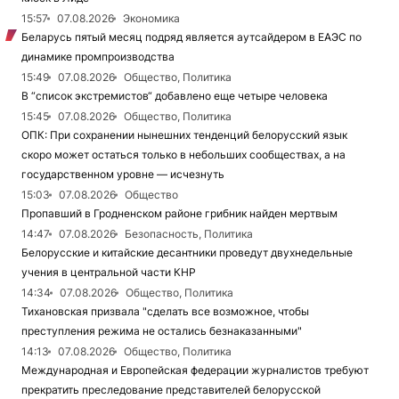
15:57
07.08.2026
Экономика
Беларусь пятый месяц подряд является аутсайдером в ЕАЭС по
динамике промпроизводства
15:49
07.08.2026
Общество, Политика
В “список экстремистов“ добавлено еще четыре человека
15:45
07.08.2026
Общество, Политика
ОПК: При сохранении нынешних тенденций белорусский язык
скоро может остаться только в небольших сообществах, а на
государственном уровне — исчезнуть
15:03
07.08.2026
Общество
Пропавший в Гродненском районе грибник найден мертвым
14:47
07.08.2026
Безопасность, Политика
Белорусские и китайские десантники проведут двухнедельные
учения в центральной части КНР
14:34
07.08.2026
Общество, Политика
Тихановская призвала "сделать все возможное, чтобы
преступления режима не остались безнаказанными"
14:13
07.08.2026
Общество, Политика
Международная и Европейская федерации журналистов требуют
прекратить преследование представителей белорусской