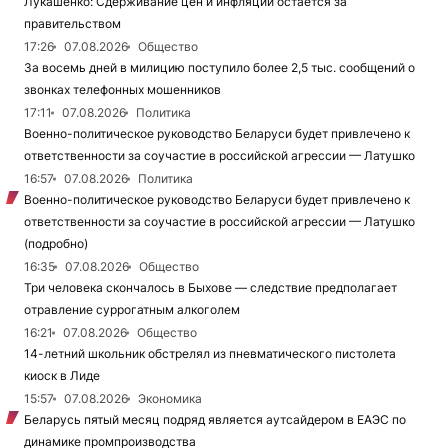
Лукашенко: Сдерживание цен и инфляции остается за
правительством
17:26
07.08.2026
Общество
За восемь дней в милицию поступило более 2,5 тыс. сообщений о
звонках телефонных мошенников
17:11
07.08.2026
Политика
Военно-политическое руководство Беларуси будет привлечено к
ответственности за соучастие в российской агрессии — Латушко
16:57
07.08.2026
Политика
Военно-политическое руководство Беларуси будет привлечено к
ответственности за соучастие в российской агрессии — Латушко
(подробно)
16:35
07.08.2026
Общество
Три человека скончалось в Быхове — следствие предполагает
отравление суррогатным алкоголем
16:21
07.08.2026
Общество
14-летний школьник обстрелял из пневматического пистолета
киоск в Лиде
15:57
07.08.2026
Экономика
Беларусь пятый месяц подряд является аутсайдером в ЕАЭС по
динамике промпроизводства