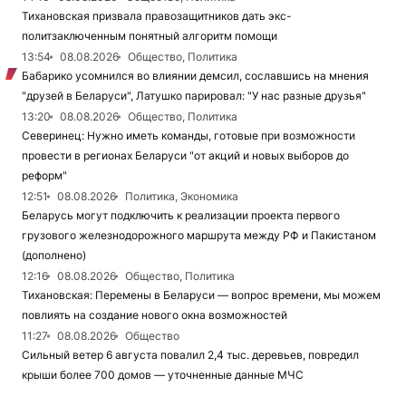
Тихановская призвала правозащитников дать экс-
политзаключенным понятный алгоритм помощи
13:54
08.08.2026
Общество, Политика
Бабарико усомнился во влиянии демсил, сославшись на мнения
"друзей в Беларуси", Латушко парировал: "У нас разные друзья"
13:20
08.08.2026
Общество, Политика
Северинец: Нужно иметь команды, готовые при возможности
провести в регионах Беларуси "от акций и новых выборов до
реформ"
12:51
08.08.2026
Политика, Экономика
Беларусь могут подключить к реализации проекта первого
грузового железнодорожного маршрута между РФ и Пакистаном
(дополнено)
12:16
08.08.2026
Общество, Политика
Тихановская: Перемены в Беларуси — вопрос времени, мы можем
повлиять на создание нового окна возможностей
11:27
08.08.2026
Общество
Сильный ветер 6 августа повалил 2,4 тыс. деревьев, повредил
крыши более 700 домов — уточненные данные МЧС