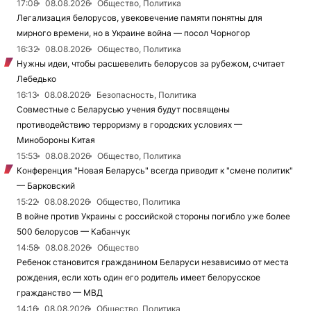
17:08
08.08.2026
Общество, Политика
Легализация белорусов, увековечение памяти понятны для
мирного времени, но в Украине война — посол Чорногор
16:32
08.08.2026
Общество, Политика
Нужны идеи, чтобы расшевелить белорусов за рубежом, считает
Лебедько
16:13
08.08.2026
Безопасность, Политика
Совместные с Беларусью учения будут посвящены
противодействию терроризму в городских условиях —
Минобороны Китая
15:53
08.08.2026
Общество, Политика
Конференция "Новая Беларусь" всегда приводит к "смене политик"
— Барковский
15:22
08.08.2026
Общество, Политика
В войне против Украины с российской стороны погибло уже более
500 белорусов — Кабанчук
14:58
08.08.2026
Общество
Ребенок становится гражданином Беларуси независимо от места
рождения, если хоть один его родитель имеет белорусское
гражданство — МВД
14:16
08.08.2026
Общество, Политика