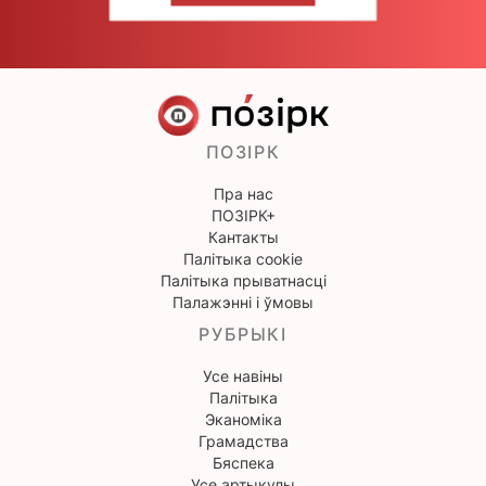
ПОЗІРК
Пра нас
ПОЗІРК+
Кантакты
Палітыка cookie
Палітыка прыватнасці
Палажэнні і ўмовы
РУБРЫКІ
Усе навіны
Палітыка
Эканоміка
Грамадства
Бяспека
Усе артыкулы