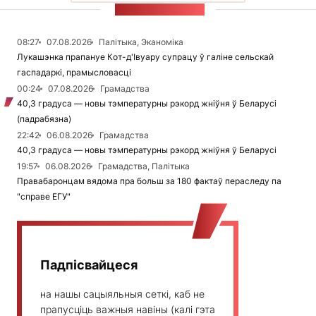
СТУЖКА НАВІН
08:27
07.08.2026
Палітыка, Эканоміка
Лукашэнка прапануе Кот-д'Івуару супрацу ў галіне сельскай
гаспадаркі, прамысловасці
00:24
07.08.2026
Грамадства
40,3 градуса — новы тэмпературны рэкорд жніўня ў Беларусі
(падрабязна)
22:42
06.08.2026
Грамадства
40,3 градуса — новы тэмпературны рэкорд жніўня ў Беларусі
19:57
06.08.2026
Грамадства, Палітыка
Правабаронцам вядома пра больш за 180 фактаў пераследу па
"справе ЕГУ"
Падпісвайцеся
на нашы сацыяльныя сеткі, каб не
прапусціць важныя навіны (калі гэта