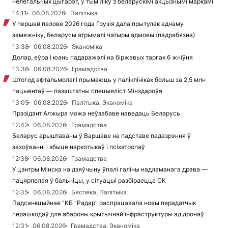
нелегальных цыгарэт, у тым ліку з беларускімі акцызнымі маркамі
14:11
06.08.2026
Палітыка
У першай палове 2026 года Грузія дала прытулак аднаму
замежніку, беларусы атрымалі чатыры адмовы (падрабязна)
13:38
06.08.2026
Эканоміка
Долар, еўра і юань падаражэлі на біржавых таргах 6 жніўня
13:36
06.08.2026
Грамадства
Штогод афтальмолагі прымаюць у паліклініках больш за 2,5 млн
пацыентаў — пазаштатны спецыяліст Мінздароўя
13:05
06.08.2026
Палітыка, Эканоміка
Прэзідэнт Алжыра можа неўзабаве наведаць Беларусь
12:42
06.08.2026
Грамадства
Беларус арыштаваны ў Варшаве на падставе падазрэння ў
захоўванні і збыце наркотыкаў і псіхатропаў
12:38
06.08.2026
Грамадства
У цэнтры Мінска на дзяўчыну ўпалі галіны надламанага дрэва —
пацярпелая ў бальніцы, у сітуацыі разбіраецца СК
12:35
06.08.2026
Бяспека, Палітыка
Падсанкцыйнае "КБ "Радар" распрацавала новы перадатчык
перашкодаў для абароны крытычнай інфраструктуры ад дронаў
12:31
06.08.2026
Грамадства, Эканоміка