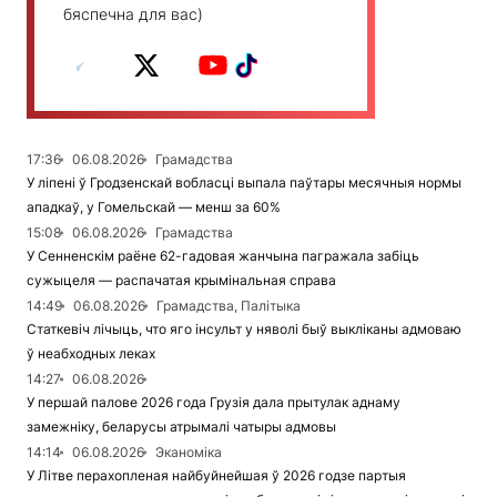
бяспечна для вас)
17:36
06.08.2026
Грамадства
У ліпені ў Гродзенскай вобласці выпала паўтары месячныя нормы
ападкаў, у Гомельскай — менш за 60%
15:08
06.08.2026
Грамадства
У Сенненскім раёне 62-гадовая жанчына пагражала забіць
сужыцеля — распачатая крымінальная справа
14:49
06.08.2026
Грамадства, Палітыка
Статкевіч лічыць, что яго інсульт у няволі быў выкліканы адмоваю
ў неабходных леках
14:27
06.08.2026
У першай палове 2026 года Грузія дала прытулак аднаму
замежніку, беларусы атрымалі чатыры адмовы
14:14
06.08.2026
Эканоміка
У Літве перахопленая найбуйнейшая ў 2026 годзе партыя