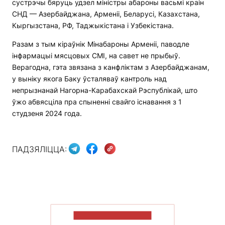
сустрэчы бяруць удзел міністры абароны васьмі краін
СНД — Азербайджана, Арменіі, Беларусі, Казахстана,
Кыргызстана, РФ, Таджыкістана і Узбекістана.
Разам з тым кіраўнік Мінабароны Арменіі, паводле
інфармацыі мясцовых СМІ, на савет не прыбыў.
Верагодна, гэта звязана з канфліктам з Азербайджанам,
у выніку якога Баку ўсталяваў кантроль над
непрызнанай Нагорна-Карабахскай Рэспублікай, што
ўжо абвясціла пра спыненні свайго існавання з 1
студзеня 2024 года.
ПАДЗЯЛІЦЦА:
ПАКАЗАЦЬ БОЛЬШ