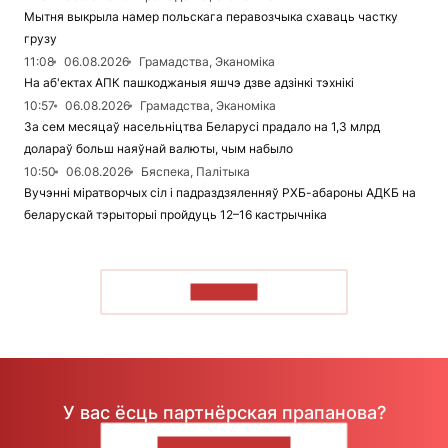
Мытня выкрыла намер польскага перавозчыка схаваць частку
грузу
11:08
06.08.2026
Грамадства, Эканоміка
На аб'ектах АПК пашкоджаныя яшчэ дзве адзінкі тэхнікі
10:57
06.08.2026
Грамадства, Эканоміка
За сем месяцаў насельніцтва Беларусі прадало на 1,3 млрд
долараў больш наяўнай валюты, чым набыло
10:50
06.08.2026
Бяспека, Палітыка
Вучэнні міратворчых сіл і падраздзяленняў РХБ-абароны АДКБ на
беларускай тэрыторыі пройдуць 12–16 кастрычніка
ЧЫТАЦЬ
У вас ёсць партнёрская прапанова?
НАПІШЫЦЕ НАМ