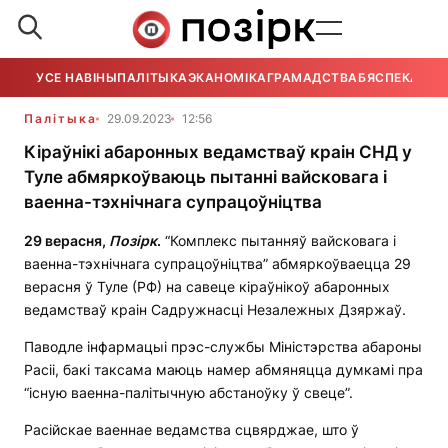
УСЕ НАВІНЫ
ПАЛІТЫКА
ЭКАНОМІКА
ГРАМАДСТВА
БЯСПЕКА
УСЕ
Палітыка
29.09.2023
12:56
Кіраўнікі абаронных ведамстваў краін СНД у
Туле абмяркоўваюць пытанні вайсковага і
ваенна-тэхнічнага супрацоўніцтва
29 верасня,
Позірк
.
“Комплекс пытанняў вайсковага і
ваенна-тэхнічнага супрацоўніцтва” абмяркоўваецца 29
верасня ў Туле (РФ) на савеце кіраўнікоў абаронных
ведамстваў краін Садружнасці Незалежных Дзяржаў.
Паводле інфармацыі прэс-службы Міністэрства абароны
Расіі, бакі таксама маюць намер абмяняцца думкамі пра
“існую ваенна-палітычную абстаноўку ў свеце”.
Расійскае ваеннае ведамства сцвярджае, што ў